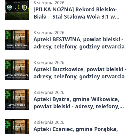
Bielsku-Białej
8 sierpnia 2026
[PIŁKA NOŻNA] Rekord Bielsko-
Biała – Stal Stalowa Wola 3:1 w
Betclic 2. lidze
8 sierpnia 2026
Apteki BESTWINA, powiat bielski -
adresy, telefony, godziny otwarcia
8 sierpnia 2026
Apteki Buczkowice, powiat bielski -
adresy, telefony, godziny otwarcia
8 sierpnia 2026
Apteki Bystra, gmina Wilkowice,
powiat bielski - adresy, telefony,
godziny otwarcia
8 sierpnia 2026
Apteki Czaniec, gmina Porąbka,