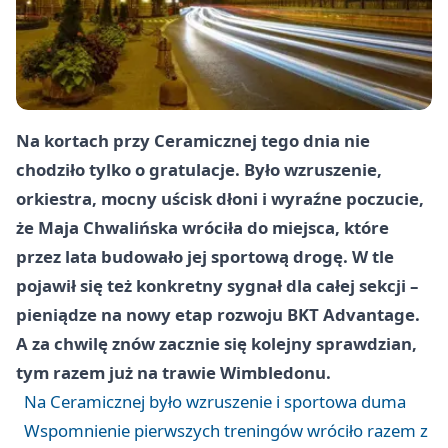
Na kortach przy Ceramicznej tego dnia nie
chodziło tylko o gratulacje. Było wzruszenie,
orkiestra, mocny uścisk dłoni i wyraźne poczucie,
że Maja Chwalińska wróciła do miejsca, które
przez lata budowało jej sportową drogę. W tle
pojawił się też konkretny sygnał dla całej sekcji –
pieniądze na nowy etap rozwoju BKT Advantage.
A za chwilę znów zacznie się kolejny sprawdzian,
tym razem już na trawie Wimbledonu.
Na Ceramicznej było wzruszenie i sportowa duma
Wspomnienie pierwszych treningów wróciło razem z