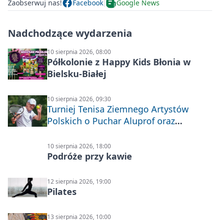
Zaobserwuj nas!
Facebook
Google News
Nadchodzące wydarzenia
10 sierpnia 2026, 08:00
Półkolonie z Happy Kids Błonia w
Bielsku-Białej
10 sierpnia 2026, 09:30
Turniej Tenisa Ziemnego Artystów
Polskich o Puchar Aluprof oraz
Deblowo-Mixtowy Turniej Tenisa o
Puchar Prezydenta Miasta Bielska-
10 sierpnia 2026, 18:00
Białej
Podróże przy kawie
12 sierpnia 2026, 19:00
Pilates
13 sierpnia 2026, 10:00