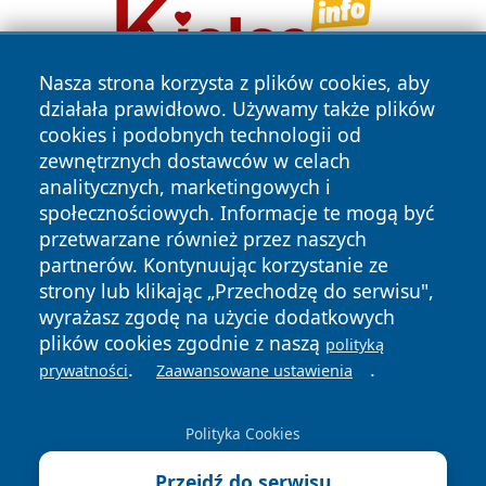
Nasza strona korzysta z plików cookies, aby
działała prawidłowo. Używamy także plików
cookies i podobnych technologii od
zewnętrznych dostawców w celach
analitycznych, marketingowych i
społecznościowych. Informacje te mogą być
przetwarzane również przez naszych
Copyright © 2026 bielskonews.pl Wszystkie prawa
zastrzeżone.
partnerów. Kontynuując korzystanie ze
strony lub klikając „Przechodzę do serwisu",
wyrażasz zgodę na użycie dodatkowych
Polityka
Polityka
plików cookies zgodnie z naszą
polityką
News
Autorzy
Prywatności
Cookies
.
.
prywatności
Zaawansowane ustawienia
Polityka Cookies
Przejdź do serwisu