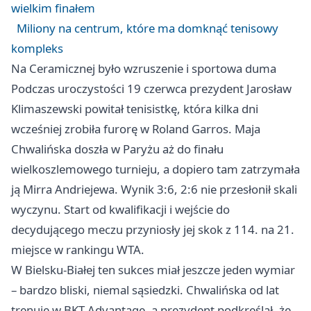
wielkim finałem
Miliony na centrum, które ma domknąć tenisowy
kompleks
Na Ceramicznej było wzruszenie i sportowa duma
Podczas uroczystości 19 czerwca prezydent Jarosław
Klimaszewski powitał tenisistkę, która kilka dni
wcześniej zrobiła furorę w Roland Garros. Maja
Chwalińska doszła w Paryżu aż do finału
wielkoszlemowego turnieju, a dopiero tam zatrzymała
ją Mirra Andriejewa. Wynik 3:6, 2:6 nie przesłonił skali
wyczynu. Start od kwalifikacji i wejście do
decydującego meczu przyniosły jej skok z 114. na 21.
miejsce w rankingu WTA.
W Bielsku-Białej ten sukces miał jeszcze jeden wymiar
– bardzo bliski, niemal sąsiedzki. Chwalińska od lat
trenuje w BKT Advantage, a prezydent podkreślał, że