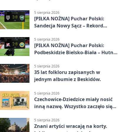
5 sierpnia 2026
[PIŁKA NOŻNA] Puchar Polski:
Sandecja Nowy Sącz – Rekord
Bielsko-Biała 3:0
5 sierpnia 2026
[PIŁKA NOŻNA] Puchar Polski:
Podbeskidzie Bielsko-Biała – Hutnik
Kraków 2:0. Dwa gole K. Twardosza
w Dankowicach
5 sierpnia 2026
35 lat folkloru zapisanych w
jednym albumie z Beskidów.
5 sierpnia 2026
Czechowice-Dziedzice miały nosić
inną nazwę. Wszystko zaczęło się
od sporu
5 sierpnia 2026
Znani artyści wracają na korty.