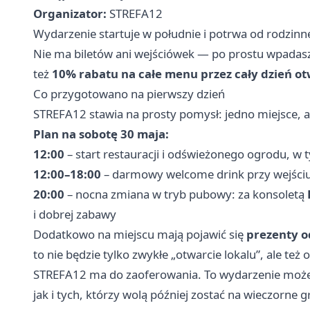
Organizator:
STREFA12
Wydarzenie startuje w południe i potrwa od rodzin
Nie ma biletów ani wejściówek — po prostu wpadasz 
też
10% rabatu na całe menu przez cały dzień ot
Co przygotowano na pierwszy dzień
STREFA12 stawia na prosty pomysł: jedno miejsce, a 
Plan na sobotę 30 maja:
12:00
– start restauracji i odświeżonego ogrodu, w
12:00–18:00
– darmowy welcome drink przy wejściu
20:00
– nocna zmiana w tryb pubowy: za konsoletą
i dobrej zabawy
Dodatkowo na miejscu mają pojawić się
prezenty o
to nie będzie tylko zwykłe „otwarcie lokalu”, ale t
STREFA12 ma do zaoferowania. To wydarzenie może
jak i tych, którzy wolą później zostać na wieczorne 