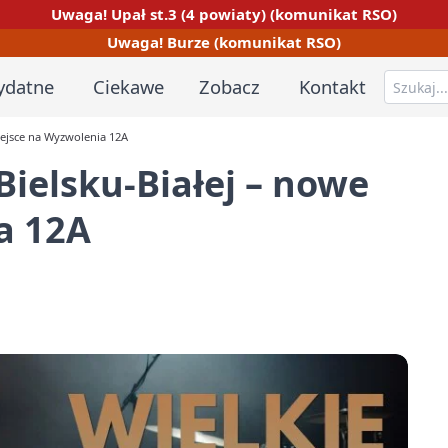
Uwaga! Upał st.3 (4 powiaty) (komunikat RSO)
Uwaga! Burze (komunikat RSO)
ydatne
Ciekawe
Zobacz
Kontakt
iejsce na Wyzwolenia 12A
ielsku-Białej – nowe
a 12A