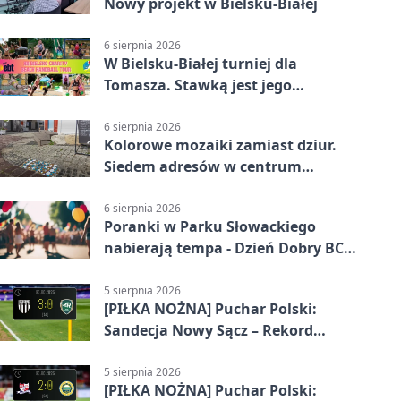
Nowy projekt w Bielsku-Białej
6 sierpnia 2026
W Bielsku-Białej turniej dla
Tomasza. Stawką jest jego
samodzielność
6 sierpnia 2026
Kolorowe mozaiki zamiast dziur.
Siedem adresów w centrum
Bielska-Białej
6 sierpnia 2026
Poranki w Parku Słowackiego
nabierają tempa - Dzień Dobry BCK
wraca
5 sierpnia 2026
[PIŁKA NOŻNA] Puchar Polski:
Sandecja Nowy Sącz – Rekord
Bielsko-Biała 3:0
5 sierpnia 2026
[PIŁKA NOŻNA] Puchar Polski: