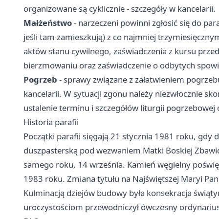
organizowane są cyklicznie - szczegóły w kancelarii.
Małżeństwo
- narzeczeni powinni zgłosić się do pa
jeśli tam zamieszkują) z co najmniej trzymiesięc
aktów stanu cywilnego, zaświadczenia z kursu przed
bierzmowaniu oraz zaświadczenie o odbytych spowi
Pogrzeb
- sprawy związane z załatwieniem pogrze
kancelarii. W sytuacji zgonu należy niezwłocznie sk
ustalenie terminu i szczegółów liturgii pogrzebowej
Historia parafii
Początki parafii sięgają 21 stycznia 1981 roku, g
duszpasterską pod wezwaniem Matki Boskiej Zbawici
samego roku, 14 września. Kamień węgielny poświęc
1983 roku. Zmiana tytułu na Najświętszej Maryi Pann
Kulminacją dziejów budowy była konsekracja świątyni
uroczystościom przewodniczył ówczesny ordynariusz