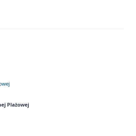
żowej
nej Plażowej