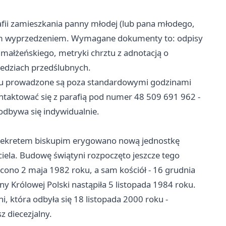
rafii zamieszkania panny młodej (lub pana młodego,
znym wyprzedzeniem. Wymagane dokumenty to: odpisy
małżeńskiego, metryki chrztu z adnotacją o
edziach przedślubnych.
bu prowadzone są poza standardowymi godzinami
ontaktować się z parafią pod numer 48 509 691 962 -
 odbywa się indywidualnie.
dy dekretem biskupim erygowano nową jednostkę
ela. Budowę świątyni rozpoczęto jeszcze tego
ono 2 maja 1982 roku, a sam kościół - 16 grudnia
y Królowej Polski nastąpiła 5 listopada 1984 roku.
, która odbyła się 18 listopada 2000 roku -
 diecezjalny.