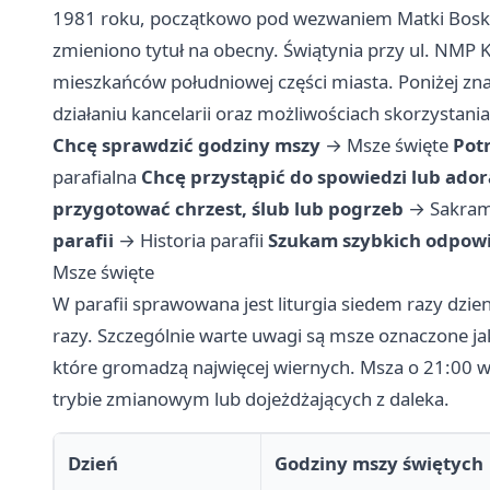
1981 roku, początkowo pod wezwaniem Matki Boskiej 
zmieniono tytuł na obecny. Świątynia przy ul. NMP K
mieszkańców południowej części miasta. Poniżej zna
działaniu kancelarii oraz możliwościach skorzystan
Chcę sprawdzić godziny mszy
→
Msze święte
Pot
parafialna
Chcę przystąpić do spowiedzi lub ador
przygotować chrzest, ślub lub pogrzeb
→
Sakrame
parafii
→
Historia parafii
Szukam szybkich odpowi
Msze święte
W parafii sprawowana jest liturgia siedem razy dzien
razy. Szczególnie warte uwagi są msze oznaczone ja
które gromadzą najwięcej wiernych. Msza o 21:00 w 
trybie zmianowym lub dojeżdżających z daleka.
Dzień
Godziny mszy świętych