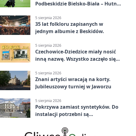
Podbeskidzie Bielsko-Biała – Hutnik
Kraków 2:0. Dwa gole K. Twardosza
w Dankowicach
5 sierpnia 2026
35 lat folkloru zapisanych w
jednym albumie z Beskidów.
5 sierpnia 2026
Czechowice-Dziedzice miały nosić
inną nazwę. Wszystko zaczęło się
od sporu
5 sierpnia 2026
Znani artyści wracają na korty.
Jubileuszowy turniej w Jaworzu
5 sierpnia 2026
Pokrzywa zamiast syntetyków. Do
instalacji potrzebni są
wolontariusze