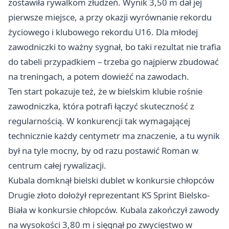
zostawiła rywalkom złudzeń. Wynik 3,50 m dał jej
pierwsze miejsce, a przy okazji wyrównanie rekordu
życiowego i klubowego rekordu U16. Dla młodej
zawodniczki to ważny sygnał, bo taki rezultat nie trafia
do tabeli przypadkiem – trzeba go najpierw zbudować
na treningach, a potem dowieźć na zawodach.
Ten start pokazuje też, że w bielskim klubie rośnie
zawodniczka, która potrafi łączyć skuteczność z
regularnością. W konkurencji tak wymagającej
technicznie każdy centymetr ma znaczenie, a tu wynik
był na tyle mocny, by od razu postawić Roman w
centrum całej rywalizacji.
Kubala domknął bielski dublet w konkursie chłopców
Drugie złoto dołożył reprezentant KS Sprint Bielsko-
Biała w konkursie chłopców. Kubala zakończył zawody
na wysokości 3,80 m i sięgnął po zwycięstwo w