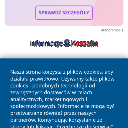
SPRAWDŹ SZCZEGÓŁY
autopromocja
Nasza strona korzysta z plików cookies, aby
działała prawidłowo. Używamy także plików
cookies i podobnych technologii od
zewnętrznych dostawców w celach
Copyright © 2026 bielskonews.pl Wszystkie prawa
analitycznych, marketingowych i
zastrzeżone.
społecznościowych. Informacje te mogą być
przetwarzane również przez naszych
partnerów. Kontynuując korzystanie ze
Polityka
Polityka
News
Autorzy
strony lub klikając „Przechodzę do serwisu",
Prywatności
Cookies