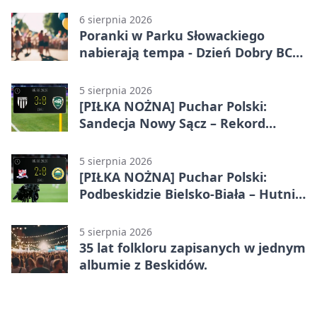
6 sierpnia 2026
Poranki w Parku Słowackiego
nabierają tempa - Dzień Dobry BCK
wraca
5 sierpnia 2026
[PIŁKA NOŻNA] Puchar Polski:
Sandecja Nowy Sącz – Rekord
Bielsko-Biała 3:0
5 sierpnia 2026
[PIŁKA NOŻNA] Puchar Polski:
Podbeskidzie Bielsko-Biała – Hutnik
Kraków 2:0. Dwa gole K. Twardosza
w Dankowicach
5 sierpnia 2026
35 lat folkloru zapisanych w jednym
albumie z Beskidów.