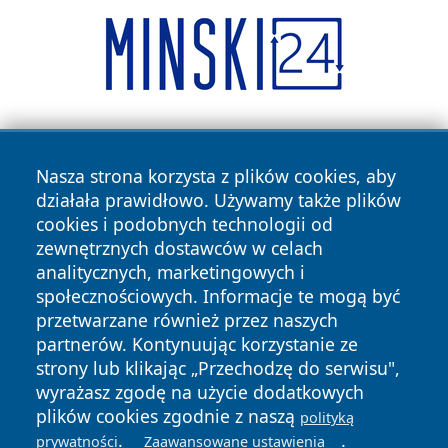
Nasza strona korzysta z plików cookies, aby
działała prawidłowo. Używamy także plików
cookies i podobnych technologii od
zewnętrznych dostawców w celach
Copyright © 2026 bielskonews.pl Wszystkie prawa
analitycznych, marketingowych i
zastrzeżone.
społecznościowych. Informacje te mogą być
przetwarzane również przez naszych
partnerów. Kontynuując korzystanie ze
Polityka
Polityka
News
Autorzy
strony lub klikając „Przechodzę do serwisu",
Prywatności
Cookies
wyrażasz zgodę na użycie dodatkowych
plików cookies zgodnie z naszą
polityką
.
.
prywatności
Zaawansowane ustawienia