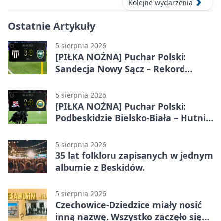
Kolejne wydarzenia
Ostatnie Artykuły
5 sierpnia 2026
[PIŁKA NOŻNA] Puchar Polski:
Sandecja Nowy Sącz – Rekord
Bielsko-Biała 3:0
5 sierpnia 2026
[PIŁKA NOŻNA] Puchar Polski:
Podbeskidzie Bielsko-Biała – Hutnik
Kraków 2:0. Dwa gole K. Twardosza
w Dankowicach
5 sierpnia 2026
35 lat folkloru zapisanych w jednym
albumie z Beskidów.
5 sierpnia 2026
Czechowice-Dziedzice miały nosić
inną nazwę. Wszystko zaczęło się