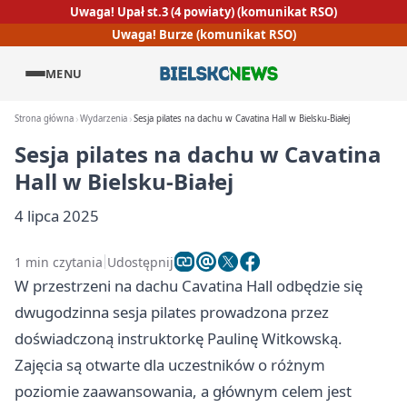
Uwaga! Upał st.3 (4 powiaty) (komunikat RSO)
Uwaga! Burze (komunikat RSO)
MENU
Strona główna
Wydarzenia
Sesja pilates na dachu w Cavatina Hall w Bielsku-Białej
Sesja pilates na dachu w Cavatina
Hall w Bielsku-Białej
4 lipca 2025
1 min czytania
Udostępnij
W przestrzeni na dachu Cavatina Hall odbędzie się
dwugodzinna sesja pilates prowadzona przez
doświadczoną instruktorkę Paulinę Witkowską.
Zajęcia są otwarte dla uczestników o różnym
poziomie zaawansowania, a głównym celem jest