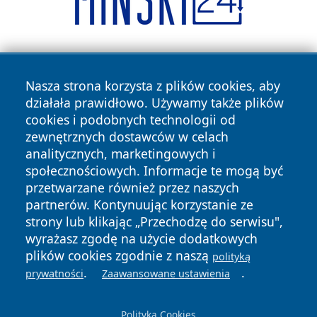
Nasza strona korzysta z plików cookies, aby
działała prawidłowo. Używamy także plików
cookies i podobnych technologii od
zewnętrznych dostawców w celach
Copyright © 2026 bielskonews.pl Wszystkie prawa
analitycznych, marketingowych i
zastrzeżone.
społecznościowych. Informacje te mogą być
przetwarzane również przez naszych
partnerów. Kontynuując korzystanie ze
Polityka
Polityka
News
Autorzy
strony lub klikając „Przechodzę do serwisu",
Prywatności
Cookies
wyrażasz zgodę na użycie dodatkowych
plików cookies zgodnie z naszą
polityką
.
.
prywatności
Zaawansowane ustawienia
Polityka Cookies