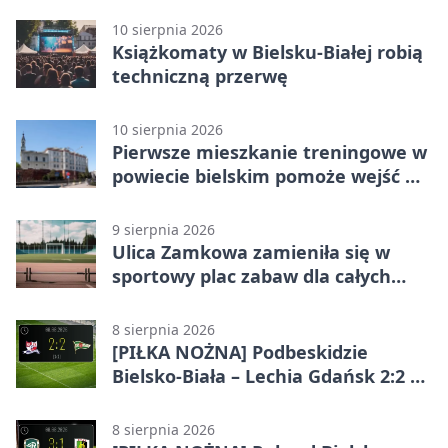
10 sierpnia 2026
Książkomaty w Bielsku-Białej robią
techniczną przerwę
10 sierpnia 2026
Pierwsze mieszkanie treningowe w
powiecie bielskim pomoże wejść w
dorosłość
9 sierpnia 2026
Ulica Zamkowa zamieniła się w
sportowy plac zabaw dla całych
rodzin
8 sierpnia 2026
[PIŁKA NOŻNA] Podbeskidzie
Bielsko-Biała – Lechia Gdańsk 2:2 w
Betclic 1. lidze. Emocje do końca w
Bielsku-Białej
8 sierpnia 2026