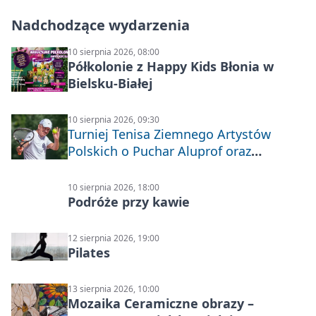
Nadchodzące wydarzenia
10 sierpnia 2026, 08:00
Półkolonie z Happy Kids Błonia w
Bielsku-Białej
10 sierpnia 2026, 09:30
Turniej Tenisa Ziemnego Artystów
Polskich o Puchar Aluprof oraz
Deblowo-Mixtowy Turniej Tenisa o
Puchar Prezydenta Miasta Bielska-
10 sierpnia 2026, 18:00
Białej
Podróże przy kawie
12 sierpnia 2026, 19:00
Pilates
13 sierpnia 2026, 10:00
Mozaika Ceramiczne obrazy –