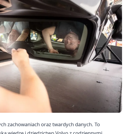
nych zachowaniach oraz twardych danych. To
ską wiedzę i dziedzictwo Volvo z codziennymi