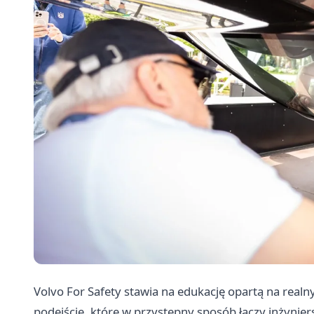
Volvo For Safety stawia na edukację opartą na real
podejście, które w przystępny sposób łączy inżynier