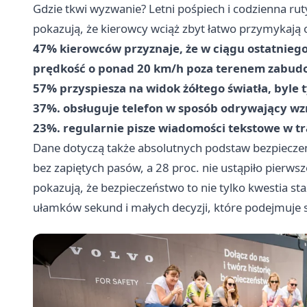
Gdzie tkwi wyzwanie? Letni pośpiech i codzienna rut
pokazują, że kierowcy wciąż zbyt łatwo przymykają
47% kierowców przyznaje, że w ciągu ostatniego
prędkość o ponad 20 km/h poza terenem zabu
57% przyspiesza na widok żółtego światła, byle t
37%. obsługuje telefon w sposób odrywający wzr
23%. regularnie pisze wiadomości tekstowe w tr
Dane dotyczą także absolutnych podstaw bezpieczeń
bez zapiętych pasów, a 28 proc. nie ustąpiło pierws
pokazują, że bezpieczeństwo to nie tylko kwestia st
ułamków sekund i małych decyzji, które podejmuje s