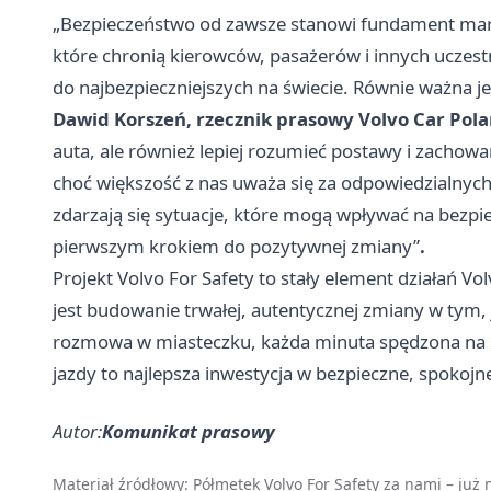
„Bezpieczeństwo od zawsze stanowi fundament marki
które chronią kierowców, pasażerów i innych ucze
do najbezpieczniejszych na świecie. Równie ważna j
Dawid Korszeń, rzecznik prasowy Volvo Car Pol
auta, ale również lepiej rozumieć postawy i zachow
choć większość z nas uważa się za odpowiedzialnych
zdarzają się sytuacje, które mogą wpływać na bezpi
pierwszym krokiem do pozytywnej zmiany”
.
Projekt Volvo For Safety to stały element działań Vo
jest budowanie trwałej, autentycznej zmiany w tym,
rozmowa w miasteczku, każda minuta spędzona na sy
jazdy to najlepsza inwestycja w bezpieczne, spokojn
Autor:
Komunikat prasowy
Materiał źródłowy:
Półmetek Volvo For Safety za nami – już