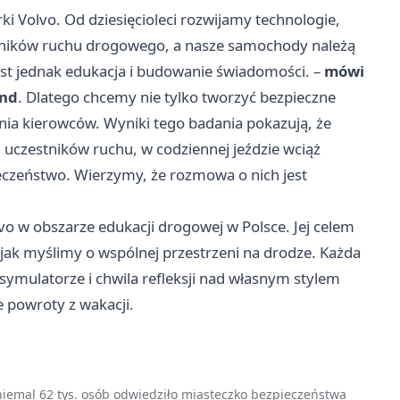
 Volvo. Od dziesięcioleci rozwijamy technologie,
stników ruchu drogowego, a nasze samochody należą
est jednak edukacja i budowanie świadomości. –
mówi
and
. Dlatego chcemy nie tylko tworzyć bezpieczne
ania kierowców. Wyniki tego badania pokazują, że
 uczestników ruchu, w codziennej jeździe wciąż
eczeństwo. Wierzymy, że rozmowa o nich jest
lvo w obszarze edukacji drogowej w Polsce. Jej celem
 jak myślimy o wspólnej przestrzeni na drodze. Każda
mulatorze i chwila refleksji nad własnym stylem
e powroty z wakacji.
 niemal 62 tys. osób odwiedziło miasteczko bezpieczeństwa