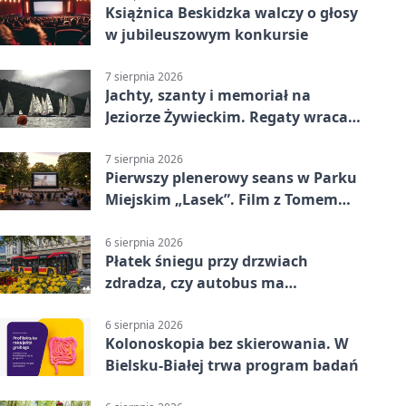
Książnica Beskidzka walczy o głosy
w jubileuszowym konkursie
7 sierpnia 2026
Jachty, szanty i memoriał na
Jeziorze Żywieckim. Regaty wracają
z tradycją
7 sierpnia 2026
Pierwszy plenerowy seans w Parku
Miejskim „Lasek”. Film z Tomem
Hanksem
6 sierpnia 2026
Płatek śniegu przy drzwiach
zdradza, czy autobus ma
klimatyzację
6 sierpnia 2026
Kolonoskopia bez skierowania. W
Bielsku-Białej trwa program badań