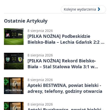
Kolejne wydarzenia
Ostatnie Artykuły
8 sierpnia 2026
[PIŁKA NOŻNA] Podbeskidzie
Bielsko-Biała – Lechia Gdańsk 2:2 w
Betclic 1. lidze. Emocje do końca w
Bielsku-Białej
8 sierpnia 2026
[PIŁKA NOŻNA] Rekord Bielsko-
Biała – Stal Stalowa Wola 3:1 w
Betclic 2. lidze
8 sierpnia 2026
Apteki BESTWINA, powiat bielski -
adresy, telefony, godziny otwarcia
8 sierpnia 2026
Apteki Buczkowice, powiat bielski -