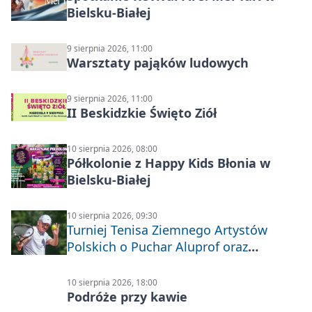
Bielsku-Białej
9 sierpnia 2026, 11:00
Warsztaty pająków ludowych
9 sierpnia 2026, 11:00
II Beskidzkie Święto Ziół
10 sierpnia 2026, 08:00
Półkolonie z Happy Kids Błonia w
Bielsku-Białej
10 sierpnia 2026, 09:30
Turniej Tenisa Ziemnego Artystów
Polskich o Puchar Aluprof oraz
Deblowo-Mixtowy Turniej Tenisa o
Puchar Prezydenta Miasta Bielska-
10 sierpnia 2026, 18:00
Białej
Podróże przy kawie