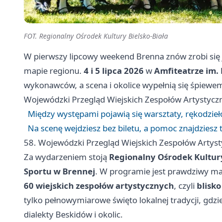
FOT. Regionalny Ośrodek Kultury Bielsko-Biała
W pierwszy lipcowy weekend Brenna znów zrobi się 
mapie regionu.
4 i 5 lipca 2026
w
Amfiteatrze im. 
wykonawców, a scena i okolice wypełnią się śpiewe
Wojewódzki Przegląd Wiejskich Zespołów Artystyczn
Między występami pojawią się warsztaty, rękodzieł
Na scenę wejdziesz bez biletu, a pomoc znajdziesz 
58. Wojewódzki Przegląd Wiejskich Zespołów Artyst
Za wydarzeniem stoją
Regionalny Ośrodek Kultury
Sportu w Brennej
. W programie jest prawdziwy ma
60 wiejskich zespołów artystycznych
, czyli
blisko
tylko pełnowymiarowe święto lokalnej tradycji, gd
dialekty Beskidów i okolic.