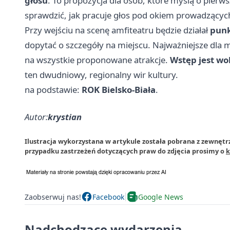
głosu
. To propozycja dla osób, które myślą o pierw
sprawdzić, jak pracuje głos pod okiem prowadzącyc
Przy wejściu na scenę amfiteatru będzie działał
punk
dopytać o szczegóły na miejscu. Najważniejsze dla m
na wszystkie proponowane atrakcje.
Wstęp jest wo
ten dwudniowy, regionalny wir kultury.
na podstawie:
ROK Bielsko-Biała
.
Autor:
krystian
Ilustracja wykorzystana w artykule została pobrana z zewnętr
przypadku zastrzeżeń dotyczących praw do zdjęcia prosimy o
k
Zaobserwuj nas!
Facebook
Google News
Nadchodzące wydarzenia