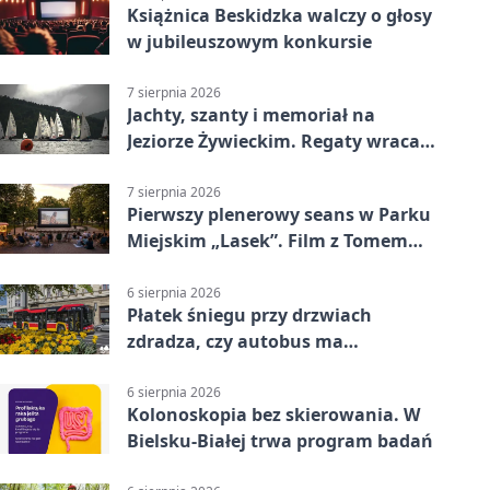
Książnica Beskidzka walczy o głosy
w jubileuszowym konkursie
7 sierpnia 2026
Jachty, szanty i memoriał na
Jeziorze Żywieckim. Regaty wracają
z tradycją
7 sierpnia 2026
Pierwszy plenerowy seans w Parku
Miejskim „Lasek”. Film z Tomem
Hanksem
6 sierpnia 2026
Płatek śniegu przy drzwiach
zdradza, czy autobus ma
klimatyzację
6 sierpnia 2026
Kolonoskopia bez skierowania. W
Bielsku-Białej trwa program badań