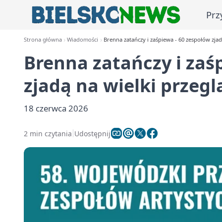
Prz
Strona główna
Wiadomości
Brenna zatańczy i zaśpiewa - 60 zespołów zjad
Brenna zatańczy i zaś
zjadą na wielki przegl
18 czerwca 2026
2 min czytania
Udostępnij