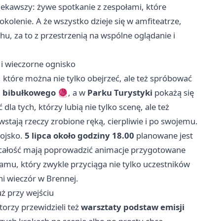
iekawszy: żywe spotkanie z zespołami, które
kolenie. A że wszystko dzieje się w amfiteatrze,
hu, za to z przestrzenią na wspólne oglądanie i
 i wieczorne ognisko
które można nie tylko obejrzeć, ale też spróbować
a bibułkowego
🧶, a w
Parku Turystyki
pokażą się
dla tych, którzy lubią nie tylko scenę, ale też
powstają rzeczy zrobione ręką, cierpliwie i po swojemu.
wojsko.
5 lipca około godziny 18.00
planowane jest
 całość mają poprowadzić animacje przygotowane
mu, który zwykle przyciąga nie tylko uczestników
ni wieczór w Brennej.
uż przy wejściu
torzy przewidzieli też
warsztaty podstaw emisji