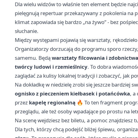
Dla wielu widzów to właśnie ten element będzie najc
pielęgnują repertuar przekazywany z pokolenia na po
klimat zapowiada się bardzo „na żywo” - bez pośpiec
słuchanie.
Między występami pojawią się warsztaty, rękodzieło
Organizatorzy dorzucają do programu sporo rzeczy, 
samemu. Będą
warsztaty filcowania i zdobnictw
twórcy ludowi i rzemieślnicy
. To dobra wiadomość 
zaglądać za kulisy lokalnej tradycji i zobaczyć, jak 
Na dokładkę w niedzielę zrobi się jeszcze bardziej s
ognisko z pieczeniem kiełbasek i potańcówka
, a
przez
kapelę regionalną
🔥 To ten fragment progra
przeglądu, ale też osoby wpadające po prostu na let
Na scenę wejdziesz bez biletu, a pomoc znajdziesz t
Dla tych, którzy chcą podejść bliżej śpiewu, organiza