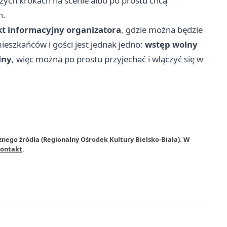
szych krokach na scenie albo po prostu chcą
h.
t informacyjny organizatora
, gdzie można będzie
ieszkańców i gości jest jednak jedno:
wstęp wolny
lny
, więc można po prostu przyjechać i włączyć się w
znego źródła (Regionalny Ośrodek Kultury Bielsko-Biała). W
ontakt
.