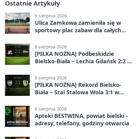
Ostatnie Artykuły
9 sierpnia 2026
Ulica Zamkowa zamieniła się w
sportowy plac zabaw dla całych
rodzin
8 sierpnia 2026
[PIŁKA NOŻNA] Podbeskidzie
Bielsko-Biała – Lechia Gdańsk 2:2 w
Betclic 1. lidze. Emocje do końca w
Bielsku-Białej
8 sierpnia 2026
[PIŁKA NOŻNA] Rekord Bielsko-
Biała – Stal Stalowa Wola 3:1 w
Betclic 2. lidze
8 sierpnia 2026
Apteki BESTWINA, powiat bielski -
adresy, telefony, godziny otwarcia