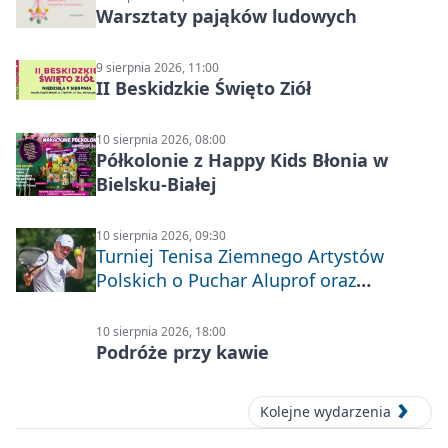
Warsztaty pająków ludowych
9 sierpnia 2026, 11:00
II Beskidzkie Święto Ziół
10 sierpnia 2026, 08:00
Półkolonie z Happy Kids Błonia w
Bielsku-Białej
10 sierpnia 2026, 09:30
Turniej Tenisa Ziemnego Artystów
Polskich o Puchar Aluprof oraz
Deblowo-Mixtowy Turniej Tenisa o
Puchar Prezydenta Miasta Bielska-
10 sierpnia 2026, 18:00
Białej
Podróże przy kawie
Kolejne wydarzenia