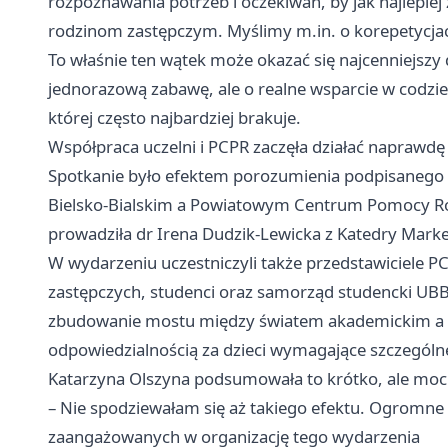
rozpoznawania potrzeb i oczekiwań, by jak najlepi
rodzinom zastępczym. Myślimy m.in. o korepetycja
To właśnie ten wątek może okazać się najcenniejszy 
jednorazową zabawę, ale o realne wsparcie w codzi
której często najbardziej brakuje.
Współpraca uczelni i PCPR zaczęła działać naprawdę
Spotkanie było efektem porozumienia podpisanego
Bielsko-Bialskim a Powiatowym Centrum Pomocy Rodzi
prowadziła dr Irena Dudzik-Lewicka z Katedry Market
W wydarzeniu uczestniczyli także przedstawiciele
zastępczych, studenci oraz samorząd studencki UBB.
zbudowanie mostu między światem akademickim a tym
odpowiedzialnością za dzieci wymagające szczególne
Katarzyna Olszyna podsumowała to krótko, ale moc
– Nie spodziewałam się aż takiego efektu. Ogromne
zaangażowanych w organizację tego wydarzenia