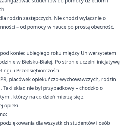
ej zaangażować studentów do pomocy dzieciom i
ch
dla rodzin zastępczych. Nie chodzi wyłącznie o
enności – od pomocy w nauce po prostą obecność,
 pod koniec ubiegłego roku między Uniwersytetem
nie w Bielsku-Białej. Po stronie uczelni inicjatywę
ingu i Przedsiębiorczości.
 PCPR, placówek opiekuńczo-wychowawczych, rodzin
 Taki skład nie był przypadkowy – chodziło o
i, którzy na co dzień mierzą się z
j opieki.
no:
 podziękowania dla wszystkich studentów i osób