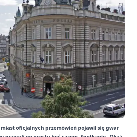
miast oficjalnych przemówień pojawił się gwar
rzy przyszli po prostu być razem. Spotkanie „Okaż