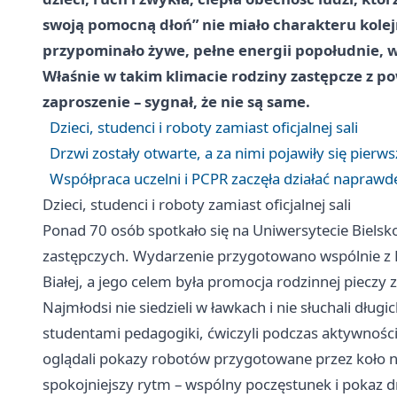
swoją pomocną dłoń” nie miało charakteru kolejn
przypominało żywe, pełne energii popołudnie, w 
Właśnie w takim klimacie rodziny zastępcze z pow
zaproszenie – sygnał, że nie są same.
Dzieci, studenci i roboty zamiast oficjalnej sali
Drzwi zostały otwarte, a za nimi pojawiły się pierw
Współpraca uczelni i PCPR zaczęła działać naprawd
Dzieci, studenci i roboty zamiast oficjalnej sali
Ponad 70 osób spotkało się na Uniwersytecie Bielsko-
zastępczych. Wydarzenie przygotowano wspólnie z
Białej, a jego celem była promocja rodzinnej pieczy 
Najmłodsi nie siedzieli w ławkach i nie słuchali długi
studentami pedagogiki, ćwiczyli podczas aktywnoś
oglądali pokazy robotów przygotowane przez koło na
spokojniejszy rytm – wspólny poczęstunek i pokaz 