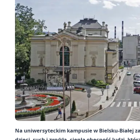
Na uniwersyteckim kampusie w Bielsku-Białej za
dzieci, ruch i zwykła, ciepła obecność ludzi, któ