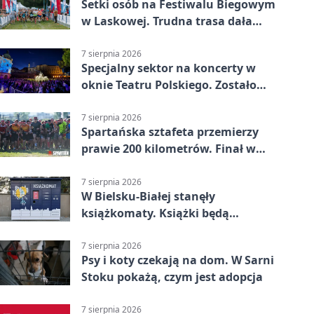
Setki osób na Festiwalu Biegowym
w Laskowej. Trudna trasa dała
zawodnikom w kość
7 sierpnia 2026
Specjalny sektor na koncerty w
oknie Teatru Polskiego. Zostało
kilka wejściówek
7 sierpnia 2026
Spartańska sztafeta przemierzy
prawie 200 kilometrów. Finał w
Bielsku-Białej
7 sierpnia 2026
W Bielsku-Białej stanęły
książkomaty. Książki będą
dostępne także poza biblioteką
7 sierpnia 2026
Psy i koty czekają na dom. W Sarni
Stoku pokażą, czym jest adopcja
7 sierpnia 2026