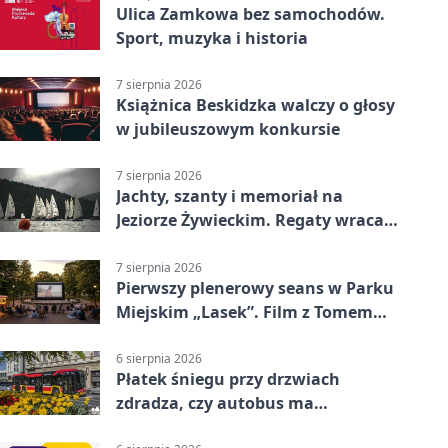
Ulica Zamkowa bez samochodów.
Sport, muzyka i historia
7 sierpnia 2026
Książnica Beskidzka walczy o głosy
w jubileuszowym konkursie
7 sierpnia 2026
Jachty, szanty i memoriał na
Jeziorze Żywieckim. Regaty wracają
z tradycją
7 sierpnia 2026
Pierwszy plenerowy seans w Parku
Miejskim „Lasek”. Film z Tomem
Hanksem
6 sierpnia 2026
Płatek śniegu przy drzwiach
zdradza, czy autobus ma
klimatyzację