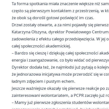
Ta forma spotkania miała znaczenie większe niż sam 
często są pierwszym kontaktem z przestrzenią, w kt
że obok są dorośli gotowi poświęcić im czas.
Drzwi zostały otwarte, a za nimi pojawiły się pierws
Katarzyna Olszyna, dyrektor Powiatowego Centrum P
zadowolenia z efektu całego przedsięwzięcia. W jej
całej społeczności akademickiej.
– Bardzo się cieszę i dziękuję całej społeczności ak
energia i zaangażowanie, co było widać od pierwszyc
Dyrektor dodała też, że najmłodsi już pytają o kolej
że jednorazowa inicjatywa może przerodzić się w co
ładnym zdjęciem i pustym echem.
Jeszcze ważniejsze okazały się pierwsze reakcje po z
zainteresowani wolontariatem, a PCPR zaczęło już r
– Mamy już pierwsze zgłoszenia studentów wolontari