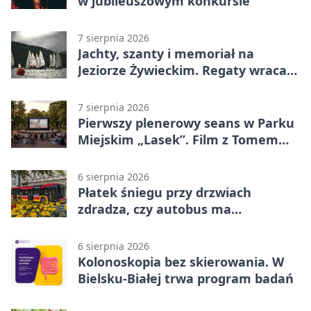
w jubileuszowym konkursie
7 sierpnia 2026
Jachty, szanty i memoriał na
Jeziorze Żywieckim. Regaty wracają
z tradycją
7 sierpnia 2026
Pierwszy plenerowy seans w Parku
Miejskim „Lasek”. Film z Tomem
Hanksem
6 sierpnia 2026
Płatek śniegu przy drzwiach
zdradza, czy autobus ma
klimatyzację
6 sierpnia 2026
Kolonoskopia bez skierowania. W
Bielsku-Białej trwa program badań