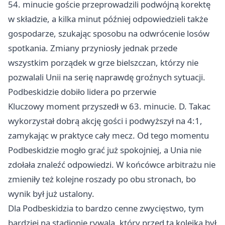
54. minucie goście przeprowadzili podwójną korektę
w składzie, a kilka minut później odpowiedzieli także
gospodarze, szukając sposobu na odwrócenie losów
spotkania. Zmiany przyniosły jednak przede
wszystkim porządek w grze bielszczan, którzy nie
pozwalali Unii na serię naprawdę groźnych sytuacji.
Podbeskidzie dobiło lidera po przerwie
Kluczowy moment przyszedł w 63. minucie. D. Takac
wykorzystał dobrą akcję gości i podwyższył na 4:1,
zamykając w praktyce cały mecz. Od tego momentu
Podbeskidzie mogło grać już spokojniej, a Unia nie
zdołała znaleźć odpowiedzi. W końcówce arbitrażu nie
zmieniły też kolejne roszady po obu stronach, bo
wynik był już ustalony.
Dla Podbeskidzia to bardzo cenne zwycięstwo, tym
bardziej na stadionie rywala, który przed tą kolejką był