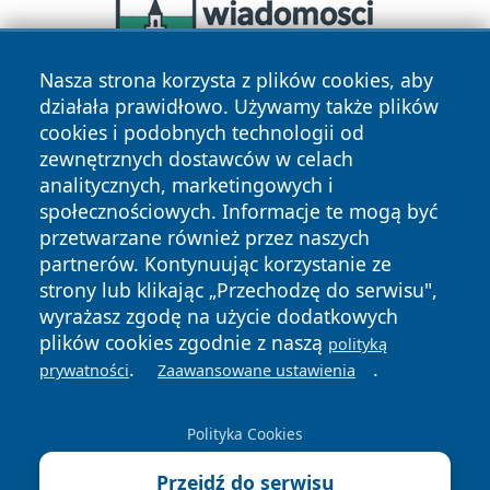
Nasza strona korzysta z plików cookies, aby
działała prawidłowo. Używamy także plików
cookies i podobnych technologii od
zewnętrznych dostawców w celach
analitycznych, marketingowych i
społecznościowych. Informacje te mogą być
przetwarzane również przez naszych
Copyright © 2026 bielskonews.pl Wszystkie prawa
partnerów. Kontynuując korzystanie ze
zastrzeżone.
strony lub klikając „Przechodzę do serwisu",
wyrażasz zgodę na użycie dodatkowych
plików cookies zgodnie z naszą
polityką
Polityka
Polityka
News
Autorzy
.
.
prywatności
Zaawansowane ustawienia
Prywatności
Cookies
Polityka Cookies
Przejdź do serwisu