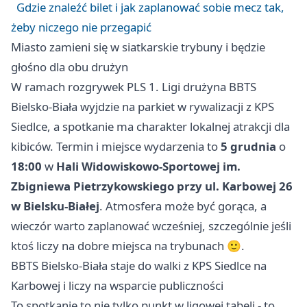
Gdzie znaleźć bilet i jak zaplanować sobie mecz tak,
żeby niczego nie przegapić
Miasto zamieni się w siatkarskie trybuny i będzie
głośno dla obu drużyn
W ramach rozgrywek PLS 1. Ligi drużyna BBTS
Bielsko-Biała wyjdzie na parkiet w rywalizacji z KPS
Siedlce, a spotkanie ma charakter lokalnej atrakcji dla
kibiców. Termin i miejsce wydarzenia to
5 grudnia
o
18:00
w
Hali Widowiskowo-Sportowej im.
Zbigniewa Pietrzykowskiego przy ul. Karbowej 26
w Bielsku-Białej
. Atmosfera może być gorąca, a
wieczór warto zaplanować wcześniej, szczególnie jeśli
ktoś liczy na dobre miejsca na trybunach 🙂.
BBTS Bielsko-Biała staje do walki z KPS Siedlce na
Karbowej i liczy na wsparcie publiczności
To spotkanie to nie tylko punkt w ligowej tabeli - to