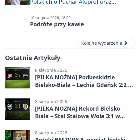
Polskich o Puchar Aluprof oraz
Deblowo-Mixtowy Turniej Tenisa o
Puchar Prezydenta Miasta Bielska-
10 sierpnia 2026, 18:00
Białej
Podróże przy kawie
Kolejne wydarzenia
Ostatnie Artykuły
8 sierpnia 2026
[PIŁKA NOŻNA] Podbeskidzie
Bielsko-Biała – Lechia Gdańsk 2:2 w
Betclic 1. lidze. Emocje do końca w
Bielsku-Białej
8 sierpnia 2026
[PIŁKA NOŻNA] Rekord Bielsko-
Biała – Stal Stalowa Wola 3:1 w
Betclic 2. lidze
8 sierpnia 2026
Apteki BESTWINA, powiat bielski -