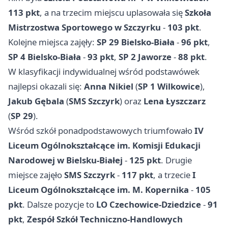
113 pkt
, a na trzecim miejscu uplasowała się
Szkoła
Mistrzostwa Sportowego w Szczyrku
-
103 pkt
.
Kolejne miejsca zajęły:
SP 29 Bielsko‑Biała
-
96 pkt
,
SP 4 Bielsko‑Biała
-
93 pkt
,
SP 2 Jaworze
-
88 pkt
.
W klasyfikacji indywidualnej wśród podstawówek
najlepsi okazali się:
Anna Nikiel
(
SP 1 Wilkowice
),
Jakub Gębala
(
SMS Szczyrk
) oraz
Lena Łyszczarz
(
SP 29
).
Wśród szkół ponadpodstawowych triumfowało
IV
Liceum Ogólnokształcące im. Komisji Edukacji
Narodowej w Bielsku‑Białej
-
125 pkt
. Drugie
miejsce zajęło
SMS Szczyrk
-
117 pkt
, a trzecie
I
Liceum Ogólnokształcące im. M. Kopernika
-
105
pkt
. Dalsze pozycje to
LO Czechowice‑Dziedzice
-
91
pkt
,
Zespół Szkół Techniczno‑Handlowych