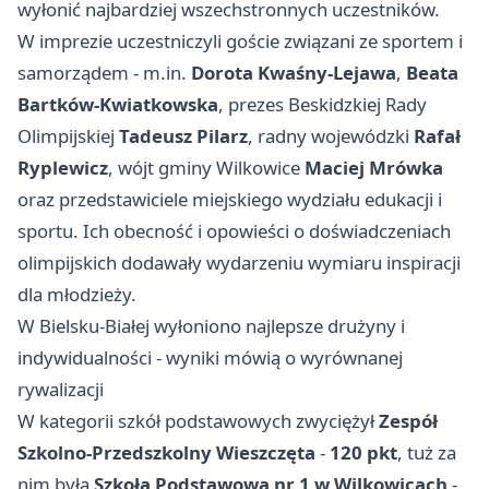
wyłonić najbardziej wszechstronnych uczestników.
W imprezie uczestniczyli goście związani ze sportem i
samorządem - m.in.
Dorota Kwaśny-Lejawa
,
Beata
Bartków-Kwiatkowska
, prezes Beskidzkiej Rady
Olimpijskiej
Tadeusz Pilarz
, radny wojewódzki
Rafał
Ryplewicz
, wójt gminy Wilkowice
Maciej Mrówka
oraz przedstawiciele miejskiego wydziału edukacji i
sportu. Ich obecność i opowieści o doświadczeniach
olimpijskich dodawały wydarzeniu wymiaru inspiracji
dla młodzieży.
W Bielsku-Białej wyłoniono najlepsze drużyny i
indywidualności - wyniki mówią o wyrównanej
rywalizacji
W kategorii szkół podstawowych zwyciężył
Zespół
Szkolno‑Przedszkolny Wieszczęta
-
120 pkt
, tuż za
nim była
Szkoła Podstawowa nr 1 w Wilkowicach
-