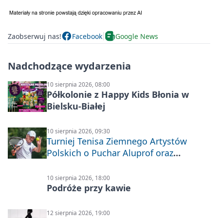
Zaobserwuj nas!
Facebook
Google News
Nadchodzące wydarzenia
10 sierpnia 2026, 08:00
Półkolonie z Happy Kids Błonia w
Bielsku-Białej
10 sierpnia 2026, 09:30
Turniej Tenisa Ziemnego Artystów
Polskich o Puchar Aluprof oraz
Deblowo-Mixtowy Turniej Tenisa o
Puchar Prezydenta Miasta Bielska-
10 sierpnia 2026, 18:00
Białej
Podróże przy kawie
12 sierpnia 2026, 19:00