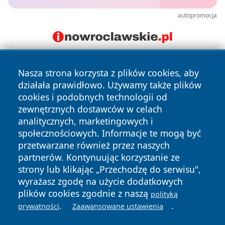
autopromocja
Nasza strona korzysta z plików cookies, aby
działała prawidłowo. Używamy także plików
cookies i podobnych technologii od
zewnętrznych dostawców w celach
analitycznych, marketingowych i
Copyright © 2026 bielskonews.pl Wszystkie prawa
społecznościowych. Informacje te mogą być
zastrzeżone.
przetwarzane również przez naszych
partnerów. Kontynuując korzystanie ze
strony lub klikając „Przechodzę do serwisu",
Polityka
Polityka
News
Autorzy
wyrażasz zgodę na użycie dodatkowych
Prywatności
Cookies
plików cookies zgodnie z naszą
polityką
.
.
prywatności
Zaawansowane ustawienia