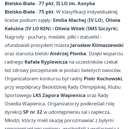
Bielsko‑Biała
-
77 pkt
,
II LO im. Asnyka
Bielsko‑Biała
-
75 pkt
. W klasyfikacji indywidualnej
liceów podium zajęły:
Emilia Machej
(
IV LO
),
Oliwia
Kałużna
(
IV LO KEN
) i
Oliwia Witek
(
SMS Szczyrk
).
Nagrody - puchary, medale, piłki i statuetki -
ufundowali prezydent miasta
Jarosław Klimaszewski
oraz starosta bielski
Andrzej Płonka
. Dzięki wsparciu
radnego
Rafała Ryplewicza
na uczestników czekał
też zdrowy poczęstunek w postaci świeżych owoców.
Organizatorem konkursu był radny
Piotr Kochowski
,
przy współpracy Beskidzkiej Rady Olimpijskiej, Klubu
Sportowego
LKS Zapora Wapienica
oraz Rady
Osiedla Wapienica. Organizatorzy podkreślali rolę
dyrekcji
SP nr 32
w udostępnieniu sal i zaplecza.
Młodzi, którzy mieli okazję porozmawiać z byłymi
reprezentantami regionu, wychodzili z wydarzenia z