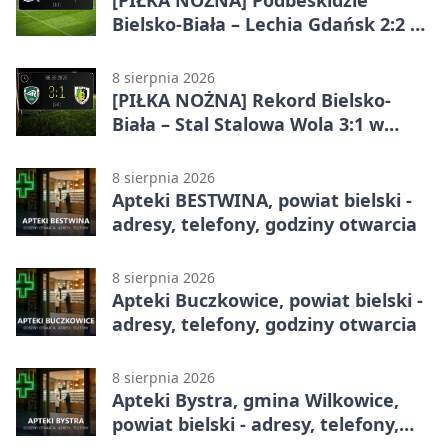
Bielsko-Biała – Lechia Gdańsk 2:2 w
Betclic 1. lidze. Emocje do końca w
Bielsku-Białej
8 sierpnia 2026
[PIŁKA NOŻNA] Rekord Bielsko-
Biała – Stal Stalowa Wola 3:1 w
Betclic 2. lidze
8 sierpnia 2026
Apteki BESTWINA, powiat bielski -
adresy, telefony, godziny otwarcia
8 sierpnia 2026
Apteki Buczkowice, powiat bielski -
adresy, telefony, godziny otwarcia
8 sierpnia 2026
Apteki Bystra, gmina Wilkowice,
powiat bielski - adresy, telefony,
godziny otwarcia