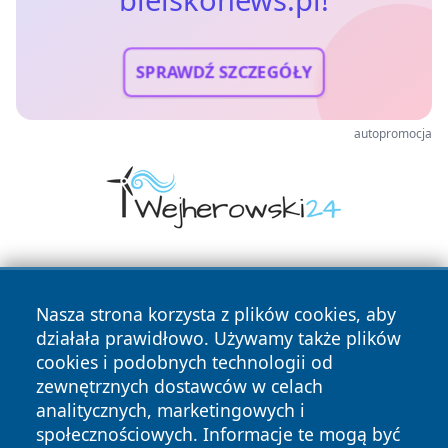
SPRAWDŹ SZCZEGÓŁY
autopromocja
Nasza strona korzysta z plików cookies, aby
działała prawidłowo. Używamy także plików
cookies i podobnych technologii od
zewnętrznych dostawców w celach
Copyright © 2026 bielskonews.pl Wszystkie prawa
analitycznych, marketingowych i
zastrzeżone.
społecznościowych. Informacje te mogą być