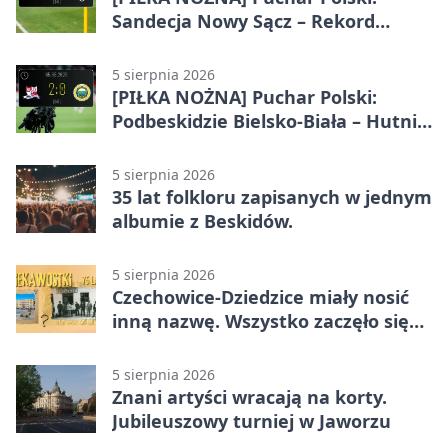
Sandecja Nowy Sącz – Rekord
Bielsko-Biała 3:0
5 sierpnia 2026
[PIŁKA NOŻNA] Puchar Polski:
Podbeskidzie Bielsko-Biała – Hutnik
Kraków 2:0. Dwa gole K. Twardosza
w Dankowicach
5 sierpnia 2026
35 lat folkloru zapisanych w jednym
albumie z Beskidów.
5 sierpnia 2026
Czechowice-Dziedzice miały nosić
inną nazwę. Wszystko zaczęło się
od sporu
5 sierpnia 2026
Znani artyści wracają na korty.
Jubileuszowy turniej w Jaworzu