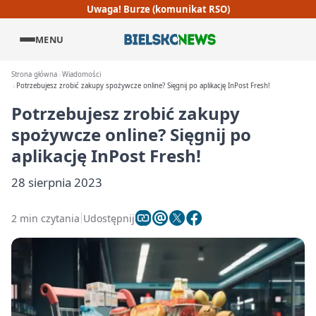
Uwaga! Burze (komunikat RSO)
MENU
Strona główna
Wiadomości
Potrzebujesz zrobić zakupy spożywcze online? Sięgnij po aplikację InPost Fresh!
Potrzebujesz zrobić zakupy
spożywcze online? Sięgnij po
aplikację InPost Fresh!
28 sierpnia 2023
2 min czytania
Udostępnij