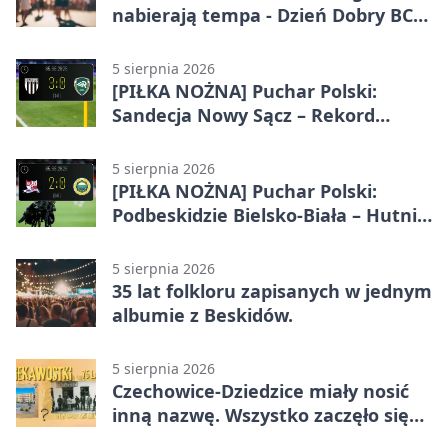
nabierają tempa - Dzień Dobry BCK
wraca
5 sierpnia 2026
[PIŁKA NOŻNA] Puchar Polski:
Sandecja Nowy Sącz – Rekord
Bielsko-Biała 3:0
5 sierpnia 2026
[PIŁKA NOŻNA] Puchar Polski:
Podbeskidzie Bielsko-Biała – Hutnik
Kraków 2:0. Dwa gole K. Twardosza
w Dankowicach
5 sierpnia 2026
35 lat folkloru zapisanych w jednym
albumie z Beskidów.
5 sierpnia 2026
Czechowice-Dziedzice miały nosić
inną nazwę. Wszystko zaczęło się
od sporu