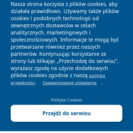
Nasza strona korzysta z plików cookies, aby
działała prawidłowo. Używamy także plików
cookies i podobnych technologii od
zewnętrznych dostawców w celach
analitycznych, marketingowych i
społecznościowych. Informacje te mogą być
Copyright © 2026 bielskonews.pl Wszystkie prawa
zastrzeżone.
przetwarzane również przez naszych
partnerów. Kontynuując korzystanie ze
strony lub klikając „Przechodzę do serwisu",
Polityka
Polityka
wyrażasz zgodę na użycie dodatkowych
News
Autorzy
Prywatności
Cookies
plików cookies zgodnie z naszą
polityką
.
.
prywatności
Zaawansowane ustawienia
Polityka Cookies
Przejdź do serwisu