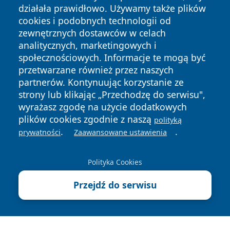
działała prawidłowo. Używamy także plików
cookies i podobnych technologii od
zewnętrznych dostawców w celach
analitycznych, marketingowych i
społecznościowych. Informacje te mogą być
Copyright © 2026 bielskonews.pl Wszystkie prawa
zastrzeżone.
przetwarzane również przez naszych
partnerów. Kontynuując korzystanie ze
strony lub klikając „Przechodzę do serwisu",
Polityka
Polityka
wyrażasz zgodę na użycie dodatkowych
News
Autorzy
Prywatności
Cookies
plików cookies zgodnie z naszą
polityką
.
.
prywatności
Zaawansowane ustawienia
Polityka Cookies
Przejdź do serwisu