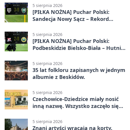
5 sierpnia 2026
[PIŁKA NOŻNA] Puchar Polski:
Sandecja Nowy Sącz – Rekord
Bielsko-Biała 3:0
5 sierpnia 2026
[PIŁKA NOŻNA] Puchar Polski:
Podbeskidzie Bielsko-Biała – Hutnik
Kraków 2:0. Dwa gole K. Twardosza
w Dankowicach
5 sierpnia 2026
35 lat folkloru zapisanych w jednym
albumie z Beskidów.
5 sierpnia 2026
Czechowice-Dziedzice miały nosić
inną nazwę. Wszystko zaczęło się
od sporu
5 sierpnia 2026
Znani artyści wracają na korty.