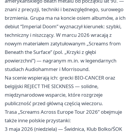
amerykańskiego death metalu od początku lat 90. —
znani z precyzji, techniki i bezwzględnego, surowego
brzmienia. Grupa ma na koncie osiem albumów, a ich
debiut “Imperial Doom” wyznaczył kierunek: szybki,
techniczny i niszczący. W marcu 2026 wracają z
nowym materiałem zatytułowanym „Screams from
Beneath the Surface” (pol. „Krzyki z głębi
powierzchni”) — nagranym m.in. w legendarnych
studiach Audiohammer i Morrisound.
Na scenie wspierają ich: grecki BIO-CANCER oraz
belgijski REJECT THE SICKNESS — solidne,
międzynarodowe wsparcie, które rozgrzeje
publiczność przed główną częścią wieczoru.
Trasa „Screams Across Europe Tour 2026” obejmuje
także inne polskie przystanki:
3 maja 2026 (niedziela) — Świdnica, Klub Bolko/ŚOK