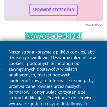
SPRAWDŹ SZCZEGÓŁY
autopromocja
Nasza strona korzysta z plików cookies, aby
działała prawidłowo. Używamy także plików
cookies i podobnych technologii od
zewnętrznych dostawców w celach
analitycznych, marketingowych i
Copyright © 2026 bielskonews.pl Wszystkie prawa
społecznościowych. Informacje te mogą być
zastrzeżone.
przetwarzane również przez naszych
partnerów. Kontynuując korzystanie ze
strony lub klikając „Przechodzę do serwisu",
Polityka
Polityka
wyrażasz zgodę na użycie dodatkowych
News
Autorzy
Prywatności
Cookies