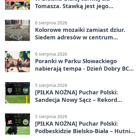
Tomasza. Stawką jest jego
samodzielność
6 sierpnia 2026
Kolorowe mozaiki zamiast dziur.
Siedem adresów w centrum
Bielska-Białej
6 sierpnia 2026
Poranki w Parku Słowackiego
nabierają tempa - Dzień Dobry BCK
wraca
5 sierpnia 2026
[PIŁKA NOŻNA] Puchar Polski:
Sandecja Nowy Sącz – Rekord
Bielsko-Biała 3:0
5 sierpnia 2026
[PIŁKA NOŻNA] Puchar Polski:
Podbeskidzie Bielsko-Biała – Hutnik
Kraków 2:0. Dwa gole K. Twardosza