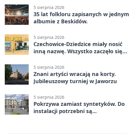
w Dankowicach
5 sierpnia 2026
35 lat folkloru zapisanych w jednym
albumie z Beskidów.
5 sierpnia 2026
Czechowice-Dziedzice miały nosić
inną nazwę. Wszystko zaczęło się
od sporu
5 sierpnia 2026
Znani artyści wracają na korty.
Jubileuszowy turniej w Jaworzu
5 sierpnia 2026
Pokrzywa zamiast syntetyków. Do
instalacji potrzebni są
wolontariusze