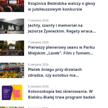
Książnica Beskidzka walczy o głosy
w jubileuszowym konkursie
7 sierpnia 2026
Jachty, szanty i memoriał na
Jeziorze Żywieckim. Regaty wracają
z tradycją
7 sierpnia 2026
Pierwszy plenerowy seans w Parku
Miejskim „Lasek”. Film z Tomem
Hanksem
6 sierpnia 2026
Płatek śniegu przy drzwiach
zdradza, czy autobus ma
klimatyzację
6 sierpnia 2026
Kolonoskopia bez skierowania. W
Bielsku-Białej trwa program badań