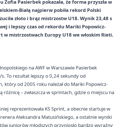
u Zofia Pasierbek pokazała, że forma przyszła w
skiem-Białą najpierw pobiła rekord Polski
ciła złoto i brąz mistrzostw U18. Wynik 23,48 s
wej i lepszy czas od rekordu Mariki Popowicz-
art w mistrzostwach Europy U18 we włoskim Rieti.
ólnopolskiego na AWF w
Warszawie
Pasierbek
s. To rezultat lepszy o 0,24 sekundy od
, który od 2005 roku należał do Mariki Popowicz-
 różnicę – zwłaszcza w sprintach, gdzie o miejscu na
.
śniej reprezentowała KS Sprint, a obecnie startuje w
trenera Aleksandra Matusińskiego, a ostatnie wyniki
rtów juniorów młodszych przyniosło bardzo wyraźny