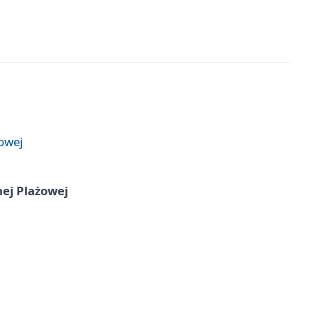
żowej
nej Plażowej