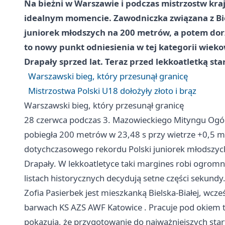
Na bieżni w Warszawie i podczas mistrzostw kraj
idealnym momencie. Zawodniczka związana z Biel
juniorek młodszych na 200 metrów, a potem dorzu
to nowy punkt odniesienia w tej kategorii wieko
Drapały sprzed lat. Teraz przed lekkoatletką st
Warszawski bieg, który przesunął granicę
Mistrzostwa Polski U18 dołożyły złoto i brąz
Warszawski bieg, który przesunął granicę
28 czerwca podczas 3. Mazowieckiego Mityngu Og
pobiegła 200 metrów w 23,48 s przy wietrze +0,5 m/
dotychczasowego rekordu Polski juniorek młodszych
Drapały. W lekkoatletyce taki margines robi ogromną
listach historycznych decydują setne części sekundy
Zofia Pasierbek jest mieszkanką Bielska-Białej, wcze
barwach KS AZS AWF
Katowice
. Pracuje pod okiem 
pokazują, że przygotowanie do najważniejszych sta