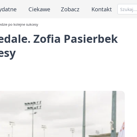
ydatne
Ciekawe
Zobacz
Kontakt
edzie po kolejne sukcesy
edale. Zofia Pasierbek
esy