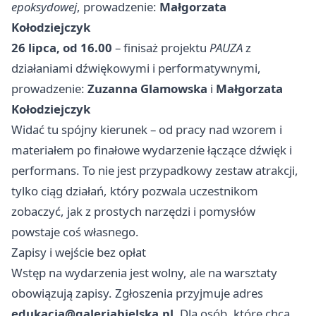
epoksydowej
, prowadzenie:
Małgorzata
Kołodziejczyk
26 lipca, od 16.00
– finisaż projektu
PAUZA
z
działaniami dźwiękowymi i performatywnymi,
prowadzenie:
Zuzanna Glamowska
i
Małgorzata
Kołodziejczyk
Widać tu spójny kierunek – od pracy nad wzorem i
materiałem po finałowe wydarzenie łączące dźwięk i
performans. To nie jest przypadkowy zestaw atrakcji,
tylko ciąg działań, który pozwala uczestnikom
zobaczyć, jak z prostych narzędzi i pomysłów
powstaje coś własnego.
Zapisy i wejście bez opłat
Wstęp na wydarzenia jest wolny, ale na warsztaty
obowiązują zapisy. Zgłoszenia przyjmuje adres
edukacja@galeriabielska.pl
. Dla osób, które chcą