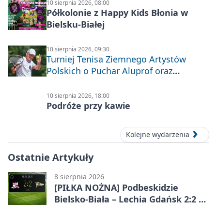
10 sierpnia 2026, 08:00
Półkolonie z Happy Kids Błonia w
Bielsku-Białej
10 sierpnia 2026, 09:30
Turniej Tenisa Ziemnego Artystów
Polskich o Puchar Aluprof oraz
Deblowo-Mixtowy Turniej Tenisa o
Puchar Prezydenta Miasta Bielska-
10 sierpnia 2026, 18:00
Białej
Podróże przy kawie
Kolejne wydarzenia
Ostatnie Artykuły
8 sierpnia 2026
[PIŁKA NOŻNA] Podbeskidzie
Bielsko-Biała – Lechia Gdańsk 2:2 w
Betclic 1. lidze. Emocje do końca w