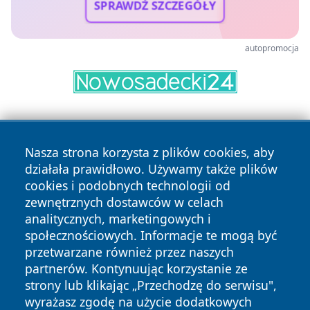
SPRAWDŹ SZCZEGÓŁY
autopromocja
Nasza strona korzysta z plików cookies, aby
działała prawidłowo. Używamy także plików
cookies i podobnych technologii od
zewnętrznych dostawców w celach
Copyright © 2026 bielskonews.pl Wszystkie prawa
analitycznych, marketingowych i
zastrzeżone.
społecznościowych. Informacje te mogą być
przetwarzane również przez naszych
partnerów. Kontynuując korzystanie ze
Polityka
Polityka
News
Autorzy
strony lub klikając „Przechodzę do serwisu",
Prywatności
Cookies
wyrażasz zgodę na użycie dodatkowych