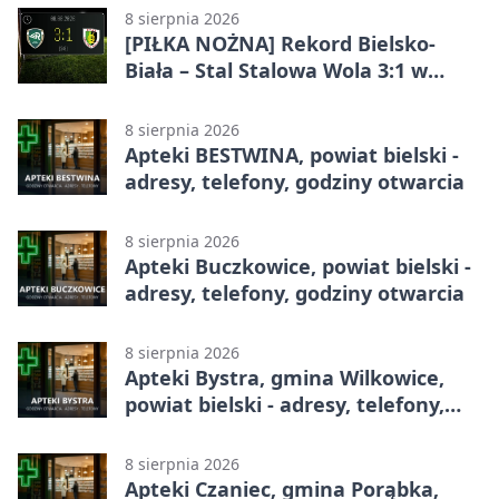
Bielsku-Białej
8 sierpnia 2026
[PIŁKA NOŻNA] Rekord Bielsko-
Biała – Stal Stalowa Wola 3:1 w
Betclic 2. lidze
8 sierpnia 2026
Apteki BESTWINA, powiat bielski -
adresy, telefony, godziny otwarcia
8 sierpnia 2026
Apteki Buczkowice, powiat bielski -
adresy, telefony, godziny otwarcia
8 sierpnia 2026
Apteki Bystra, gmina Wilkowice,
powiat bielski - adresy, telefony,
godziny otwarcia
8 sierpnia 2026
Apteki Czaniec, gmina Porąbka,