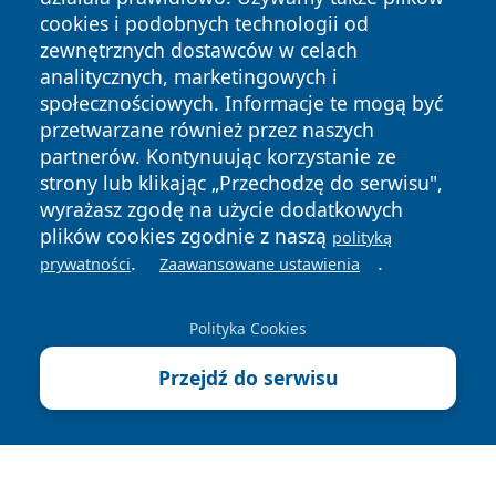
cookies i podobnych technologii od
zewnętrznych dostawców w celach
analitycznych, marketingowych i
społecznościowych. Informacje te mogą być
przetwarzane również przez naszych
partnerów. Kontynuując korzystanie ze
Copyright © 2026 bielskonews.pl Wszystkie prawa
zastrzeżone.
strony lub klikając „Przechodzę do serwisu",
wyrażasz zgodę na użycie dodatkowych
plików cookies zgodnie z naszą
polityką
Polityka
Polityka
.
.
prywatności
Zaawansowane ustawienia
News
Autorzy
Prywatności
Cookies
Polityka Cookies
Przejdź do serwisu