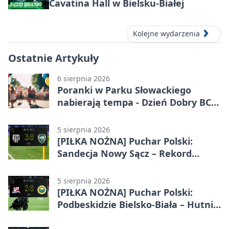
Cavatina Hall w Bielsku-Białej
Kolejne wydarzenia
Ostatnie Artykuły
6 sierpnia 2026
Poranki w Parku Słowackiego
nabierają tempa - Dzień Dobry BCK
wraca
5 sierpnia 2026
[PIŁKA NOŻNA] Puchar Polski:
Sandecja Nowy Sącz – Rekord
Bielsko-Biała 3:0
5 sierpnia 2026
[PIŁKA NOŻNA] Puchar Polski:
Podbeskidzie Bielsko-Biała – Hutnik
Kraków 2:0. Dwa gole K. Twardosza
w Dankowicach