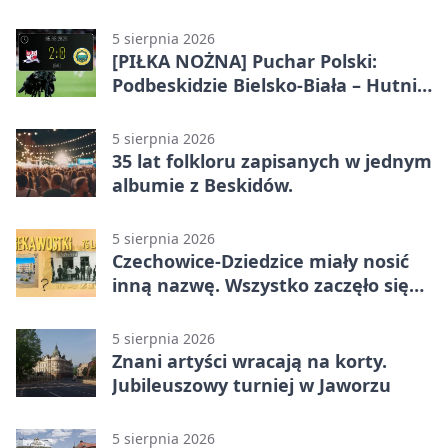
Bielsko-Biała 3:0
5 sierpnia 2026
[PIŁKA NOŻNA] Puchar Polski:
Podbeskidzie Bielsko-Biała – Hutnik
Kraków 2:0. Dwa gole K. Twardosza
w Dankowicach
5 sierpnia 2026
35 lat folkloru zapisanych w jednym
albumie z Beskidów.
5 sierpnia 2026
Czechowice-Dziedzice miały nosić
inną nazwę. Wszystko zaczęło się
od sporu
5 sierpnia 2026
Znani artyści wracają na korty.
Jubileuszowy turniej w Jaworzu
5 sierpnia 2026