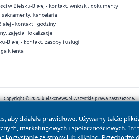
i w Bielsku-Białej - kontakt, wnioski, dokumenty
, sakramenty, kancelaria
ałej - kontakt i godziny
y, zajęcia i lokalizacje
Białej - kontakt, zasoby i usługi
uga klienta
Copyright © 2026 bielskonews.pl Wszystkie prawa zastrzeżone.
es, aby działała prawidłowo. Używamy także plik
News
Autorzy
Polityka Prywatności
Polityka Cookie
cznych, marketingowych i społecznościowych. Inf
 korzystanie ze strony lub klikając „Przechodzę 