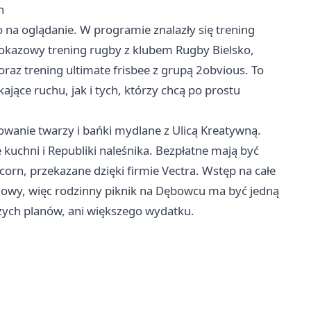
n
o na oglądanie. W programie znalazły się trening
 pokazowy trening rugby z klubem Rugby Bielsko,
oraz trening ultimate frisbee z grupą 2obvious. To
jące ruchu, jak i tych, którzy chcą po prostu
wanie twarzy i bańki mydlane z Ulicą Kreatywną.
 kuchni i Republiki naleśnika. Bezpłatne mają być
rn, przekazane dzięki firmie Vectra. Wstęp na całe
mowy, więc rodzinny piknik na Dębowcu ma być jedną
użych planów, ani większego wydatku.