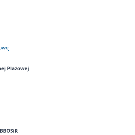
żowej
nej Plażowej
z BBOSiR