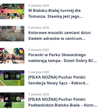
6 sierpnia 2026
W Bielsku-Białej turniej dla
Tomasza. Stawką jest jego
samodzielność
6 sierpnia 2026
Kolorowe mozaiki zamiast dziur.
Siedem adresów w centrum
Bielska-Białej
6 sierpnia 2026
Poranki w Parku Słowackiego
nabierają tempa - Dzień Dobry BCK
wraca
5 sierpnia 2026
[PIŁKA NOŻNA] Puchar Polski:
Sandecja Nowy Sącz – Rekord
Bielsko-Biała 3:0
5 sierpnia 2026
[PIŁKA NOŻNA] Puchar Polski:
Podbeskidzie Bielsko-Biała – Hutnik