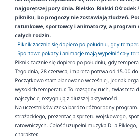
najgorętszej pory dnia. Bielsko–Bialski Ośrodek
pikniku, bo prognozy nie zostawiają złudzeń. Pod
ratunkowe, sportowcy i animatorzy, a program m
całych rodzin.
Piknik zacznie się dopiero po południu, gdy tempe
Sportowe pokazy i animacje mają wypełnić cały ter
Piknik zacznie się dopiero po południu, gdy temper
Tego dnia, 28 czerwca, impreza potrwa od 15.00 do 2
Początkowo start planowano wcześniej, jednak orga
wysokich temperatur. To rozsądny ruch, zwłaszcza dla
najszybciej rezygnują z dłuższej aktywności.
Na uczestników czeka bardzo różnorodny program. 
strażackiego, prezentacja sprzętu wojskowego, sp
ratowniczych. Całość uzupełni muzyka DJ-a Rikiego,
charakter.