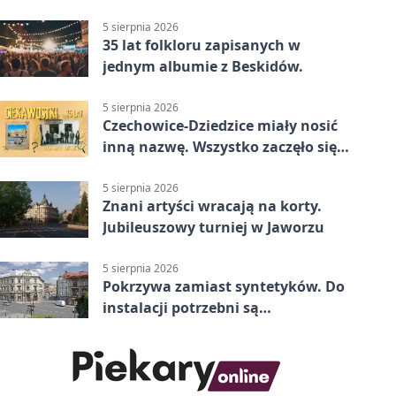
Kraków 2:0. Dwa gole K. Twardosza
w Dankowicach
5 sierpnia 2026
35 lat folkloru zapisanych w
jednym albumie z Beskidów.
5 sierpnia 2026
Czechowice-Dziedzice miały nosić
inną nazwę. Wszystko zaczęło się
od sporu
5 sierpnia 2026
Znani artyści wracają na korty.
Jubileuszowy turniej w Jaworzu
5 sierpnia 2026
Pokrzywa zamiast syntetyków. Do
instalacji potrzebni są
wolontariusze