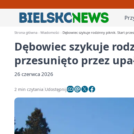
Prz
Strona główna
Wiadomości
Dębowiec szykuje rodzinny piknik. Start prze
Dębowiec szykuje rodz
przesunięto przez upa
26 czerwca 2026
2 min czytania
Udostępnij