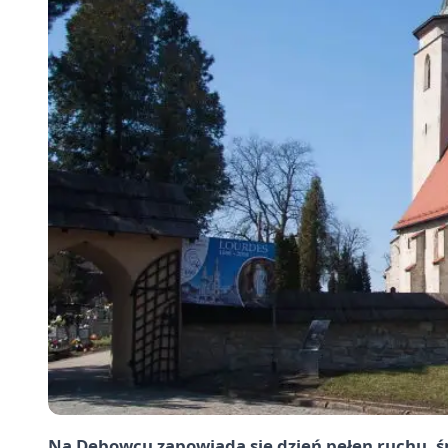
Na Dębowcu zapowiada się dzień pełen ruchu, śm