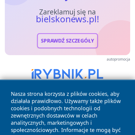
Zareklamuj się na
bielskonews.pl!
SPRAWDŹ SZCZEGÓŁY
autopromocja
Nasza strona korzysta z plików cookies, aby
działała prawidłowo. Używamy także plików
cookies i podobnych technologii od
zewnętrznych dostawców w celach
analitycznych, marketingowych i
społecznościowych. Informacje te mogą być
Copyright © 2026 bielskonews.pl Wszystkie prawa