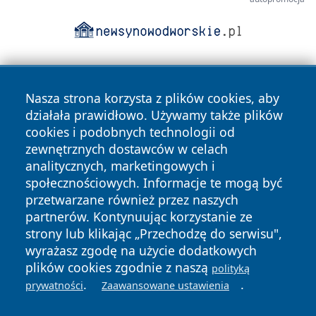
Nasza strona korzysta z plików cookies, aby
działała prawidłowo. Używamy także plików
cookies i podobnych technologii od
zewnętrznych dostawców w celach
Copyright © 2026 bielskonews.pl Wszystkie prawa
analitycznych, marketingowych i
zastrzeżone.
społecznościowych. Informacje te mogą być
przetwarzane również przez naszych
partnerów. Kontynuując korzystanie ze
Polityka
Polityka
News
Autorzy
strony lub klikając „Przechodzę do serwisu",
Prywatności
Cookies
wyrażasz zgodę na użycie dodatkowych
plików cookies zgodnie z naszą
polityką
.
.
prywatności
Zaawansowane ustawienia