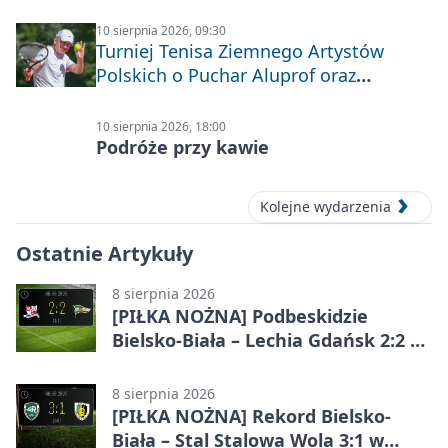
10 sierpnia 2026, 09:30
Turniej Tenisa Ziemnego Artystów
Polskich o Puchar Aluprof oraz
Deblowo-Mixtowy Turniej Tenisa o
Puchar Prezydenta Miasta Bielska-
10 sierpnia 2026, 18:00
Białej
Podróże przy kawie
Kolejne wydarzenia
Ostatnie Artykuły
8 sierpnia 2026
[PIŁKA NOŻNA] Podbeskidzie
Bielsko-Biała – Lechia Gdańsk 2:2 w
Betclic 1. lidze. Emocje do końca w
Bielsku-Białej
8 sierpnia 2026
[PIŁKA NOŻNA] Rekord Bielsko-
Biała – Stal Stalowa Wola 3:1 w