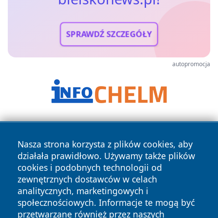
SPRAWDŹ SZCZEGÓŁY
autopromocja
Nasza strona korzysta z plików cookies, aby
działała prawidłowo. Używamy także plików
cookies i podobnych technologii od
zewnętrznych dostawców w celach
Copyright © 2026 bielskonews.pl Wszystkie prawa
analitycznych, marketingowych i
zastrzeżone.
społecznościowych. Informacje te mogą być
przetwarzane również przez naszych