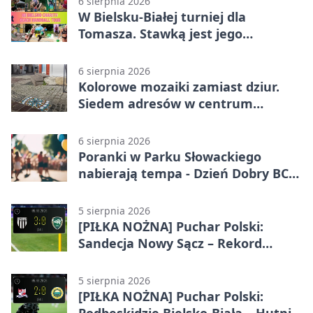
6 sierpnia 2026
W Bielsku-Białej turniej dla
Tomasza. Stawką jest jego
samodzielność
6 sierpnia 2026
Kolorowe mozaiki zamiast dziur.
Siedem adresów w centrum
Bielska-Białej
6 sierpnia 2026
Poranki w Parku Słowackiego
nabierają tempa - Dzień Dobry BCK
wraca
5 sierpnia 2026
[PIŁKA NOŻNA] Puchar Polski:
Sandecja Nowy Sącz – Rekord
Bielsko-Biała 3:0
5 sierpnia 2026
[PIŁKA NOŻNA] Puchar Polski:
Podbeskidzie Bielsko-Biała – Hutnik