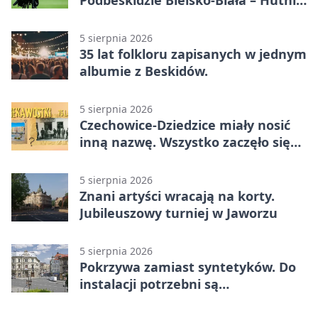
Kraków 2:0. Dwa gole K. Twardosza
w Dankowicach
5 sierpnia 2026
35 lat folkloru zapisanych w jednym
albumie z Beskidów.
5 sierpnia 2026
Czechowice-Dziedzice miały nosić
inną nazwę. Wszystko zaczęło się
od sporu
5 sierpnia 2026
Znani artyści wracają na korty.
Jubileuszowy turniej w Jaworzu
5 sierpnia 2026
Pokrzywa zamiast syntetyków. Do
instalacji potrzebni są
wolontariusze