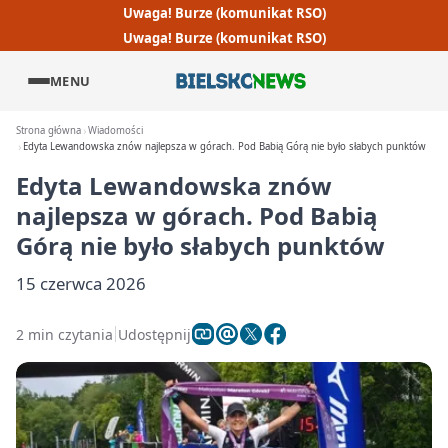
Uwaga! Burze (komunikat RSO)
Uwaga! Burze (komunikat RSO)
MENU
Strona główna
Wiadomości
Edyta Lewandowska znów najlepsza w górach. Pod Babią Górą nie było słabych punktów
Edyta Lewandowska znów
najlepsza w górach. Pod Babią
Górą nie było słabych punktów
15 czerwca 2026
2 min czytania
Udostępnij