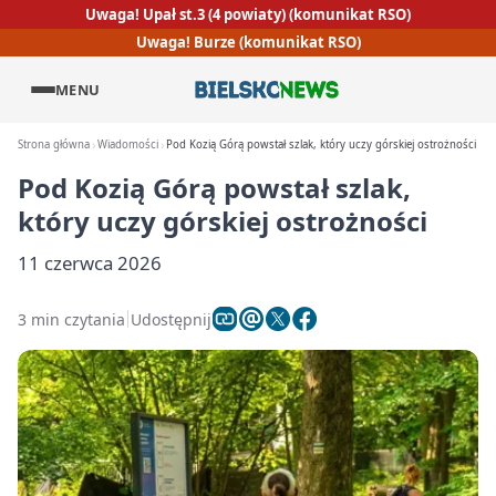
Uwaga! Upał st.3 (4 powiaty) (komunikat RSO)
Uwaga! Burze (komunikat RSO)
MENU
Strona główna
Wiadomości
Pod Kozią Górą powstał szlak, który uczy górskiej ostrożności
Pod Kozią Górą powstał szlak,
który uczy górskiej ostrożności
11 czerwca 2026
3 min czytania
Udostępnij