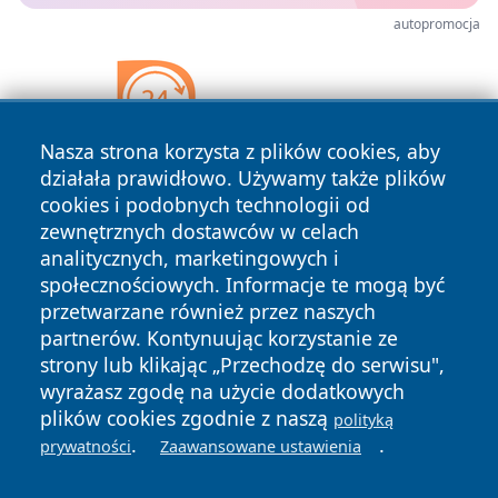
autopromocja
Nasza strona korzysta z plików cookies, aby
działała prawidłowo. Używamy także plików
cookies i podobnych technologii od
zewnętrznych dostawców w celach
analitycznych, marketingowych i
społecznościowych. Informacje te mogą być
przetwarzane również przez naszych
partnerów. Kontynuując korzystanie ze
strony lub klikając „Przechodzę do serwisu",
Copyright © 2026 bielskonews.pl Wszystkie prawa
wyrażasz zgodę na użycie dodatkowych
zastrzeżone.
plików cookies zgodnie z naszą
polityką
.
.
prywatności
Zaawansowane ustawienia
Polityka
Polityka
News
Autorzy