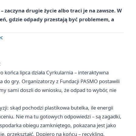
– zaczyna drugie życie albo traci je na zawsze. W
eń, gdzie odpady przestają być problemem, a
ec
c
końca lipca działa Cyrkularnia – interaktywna
za do gry. Organizatorzy z Fundacji PASMO postawili
yśmy sami doszli do wniosku, że odpad to wybór, nie
ji: skąd pochodzi plastikowa butelka, ile energii
zuceniu. Nie ma tu gotowych odpowiedzi – są zagadki,
ospodarka obiegu zamkniętego, pokazana jest jako
e, przekształć. Dopiero na końcu – recykling.