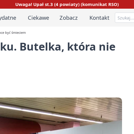
Uwaga! Upał st.3 (4 powiaty) (komunikat RSO)
ydatne
Ciekawe
Zobacz
Kontakt
chce być śmieciem
ku. Butelka, która nie