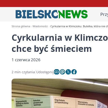
Prz
Strona główna
Wiadomości
Cyrkularnia w Klimczoku. Butelka, która nie 
Cyrkularnia w Klimczo
chce być śmieciem
1 czerwca 2026
2 min czytania
Udostępnij