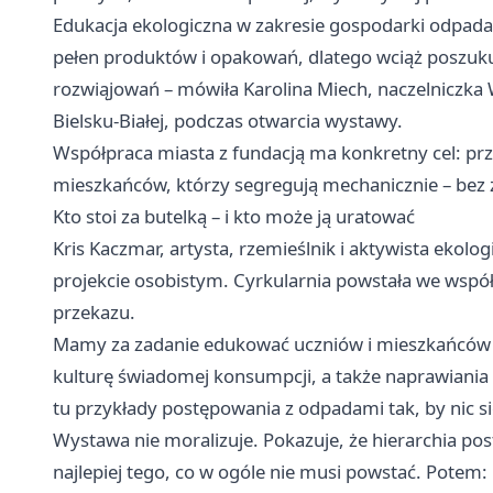
Edukacja ekologiczna w zakresie gospodarki odpadam
pełen produktów i opakowań, dlatego wciąż poszuku
rozwiąjowań – mówiła Karolina Miech, naczelniczk
Bielsku‑Białej, podczas otwarcia wystawy.
Współpraca miasta z fundacją ma konkretny cel: prz
mieszkańców, którzy segregują mechanicznie – bez z
Kto stoi za butelką – i kto może ją uratować
Kris Kaczmar, artysta, rzemieślnik i aktywista ekol
projekcie osobistym. Cyrkularnia powstała we współpra
przekazu.
Mamy za zadanie edukować uczniów i mieszkańców
kulturę świadomej konsumpcji, a także naprawiania 
tu przykłady postępowania z odpadami tak, by nic s
Wystawa nie moralizuje. Pokazuje, że hierarchia po
najlepiej tego, co w ogóle nie musi powstać. Potem