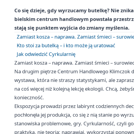
Co się dzieje, gdy wyrzucamy butelkę? Nie znika 
bielskim centrum handlowym powstała przestrz
stają się punktem wyjścia do zmiany myślenia.
Zamiast kosza – naprawa. Zamiast śmieci – surowi
Kto stoi za butelką – i kto może ją uratować
Jak odwiedzić Cyrkularnię
Zamiast kosza – naprawa. Zamiast śmieci – surowie
Na drugim piętrze Centrum Handlowego Klimczok do 
wystawa, która nie straszy statystykami, ale zapras
na coś więcej niż kolejną lekcję ekologii. Chcą, żeb
konieczność.
Ekspozycja prowadzi przez labirynt codziennych decyz
pochłonęła jej produkcja, co się z nią stanie po wyr
stanowiska problemowe, gry. Cyrkularność, czyli g
praktyka, nie teoria: naprawiaj, wykorzystaj ponowni