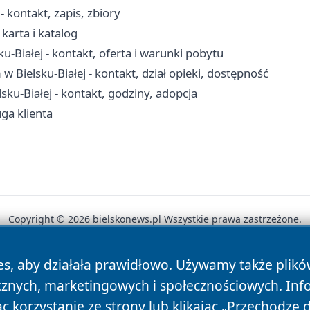
- kontakt, zapis, zbiory
 karta i katalog
Białej - kontakt, oferta i warunki pobytu
ielsku-Białej - kontakt, dział opieki, dostępność
ku-Białej - kontakt, godziny, adopcja
uga klienta
Copyright © 2026 bielskonews.pl Wszystkie prawa zastrzeżone.
es, aby działała prawidłowo. Używamy także plik
News
Autorzy
Polityka Prywatności
Polityka Cookie
cznych, marketingowych i społecznościowych. Inf
 korzystanie ze strony lub klikając „Przechodzę 