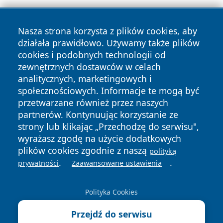
Nasza strona korzysta z plików cookies, aby
działała prawidłowo. Używamy także plików
cookies i podobnych technologii od
zewnętrznych dostawców w celach
Copyright © 2026 bielskonews.pl Wszystkie prawa
analitycznych, marketingowych i
zastrzeżone.
społecznościowych. Informacje te mogą być
przetwarzane również przez naszych
partnerów. Kontynuując korzystanie ze
Polityka
Polityka
News
Autorzy
strony lub klikając „Przechodzę do serwisu",
Prywatności
Cookies
wyrażasz zgodę na użycie dodatkowych
plików cookies zgodnie z naszą
polityką
.
.
prywatności
Zaawansowane ustawienia
Polityka Cookies
Przejdź do serwisu