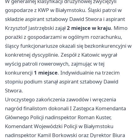
W generalnej klasyfikacji drużynowej zwyciężyli
gospodarze z KWP w Białymstoku. Śląski patrol w
składzie aspirant sztabowy Dawid Stwora i aspirant
Krzysztof Jastrzębski zajął
2 miejsce w kraju
. Mimo
porażki z gospodarzami w ogólnym rozrachunku,
śląscy funkcjonariusze okazali się bezkonkurencyjni w
konkretnej dyscyplinie. Zespół z
Katowic
wygrał
wyścig patroli rowerowych, zajmując w tej
konkurencji
1 miejsce
. Indywidualnie na trzecim
stopniu podium stanął aspirant sztabowy Dawid
Stwora.
Uroczystego zakończenia zawodów i wręczenia
nagród finalistom dokonali I Zastępca Komendanta
Głównego Policji nadinspektor Roman Kuster,
Komendant Wojewódzki Policji w Białymstoku
nadinspektor Kamil Borkowski oraz Dyrektor Biura