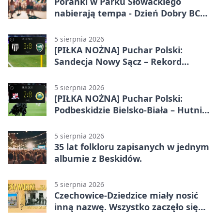
Poranki w Parku Słowackiego
nabierają tempa - Dzień Dobry BCK
wraca
5 sierpnia 2026
[PIŁKA NOŻNA] Puchar Polski:
Sandecja Nowy Sącz – Rekord
Bielsko-Biała 3:0
5 sierpnia 2026
[PIŁKA NOŻNA] Puchar Polski:
Podbeskidzie Bielsko-Biała – Hutnik
Kraków 2:0. Dwa gole K. Twardosza
w Dankowicach
5 sierpnia 2026
35 lat folkloru zapisanych w jednym
albumie z Beskidów.
5 sierpnia 2026
Czechowice-Dziedzice miały nosić
inną nazwę. Wszystko zaczęło się