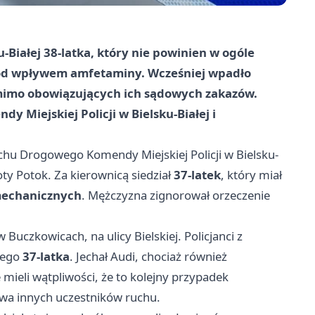
u-Białej 38-latka, który nie powinien w ogóle
 pod wpływem amfetaminy. Wcześniej wpadło
a mimo obowiązujących ich sądowych zakazów.
y Miejskiej Policji w Bielsku-Białej i
chu Drogowego Komendy Miejskiej Policji w Bielsku-
oty Potok. Za kierownicą siedział
37-latek
, który miał
mechanicznych
. Mężczyzna zignorował orzeczenie
Buczkowicach, na ulicy Bielskiej. Policjanci z
jnego
37-latka
. Jechał Audi, chociaż również
 mieli wątpliwości, że to kolejny przypadek
wa innych uczestników ruchu.