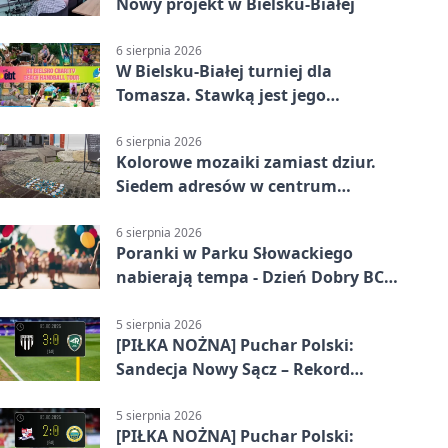
Nowy projekt w Bielsku-Białej
6 sierpnia 2026
W Bielsku-Białej turniej dla
Tomasza. Stawką jest jego
samodzielność
6 sierpnia 2026
Kolorowe mozaiki zamiast dziur.
Siedem adresów w centrum
Bielska-Białej
6 sierpnia 2026
Poranki w Parku Słowackiego
nabierają tempa - Dzień Dobry BCK
wraca
5 sierpnia 2026
[PIŁKA NOŻNA] Puchar Polski:
Sandecja Nowy Sącz – Rekord
Bielsko-Biała 3:0
5 sierpnia 2026
[PIŁKA NOŻNA] Puchar Polski: