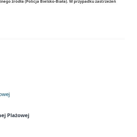
nego źródła (Policja Bielsko-Biała). W przypadku zastrzeżeń
żowej
nej Plażowej