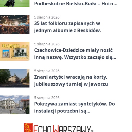
Podbeskidzie Bielsko-Biała – Hutnik
Kraków 2:0. Dwa gole K. Twardosza
w Dankowicach
5 sierpnia 2026
35 lat folkloru zapisanych w
jednym albumie z Beskidów.
5 sierpnia 2026
Czechowice-Dziedzice miały nosić
inną nazwę. Wszystko zaczęło się
od sporu
5 sierpnia 2026
Znani artyści wracają na korty.
Jubileuszowy turniej w Jaworzu
5 sierpnia 2026
Pokrzywa zamiast syntetyków. Do
instalacji potrzebni są
wolontariusze