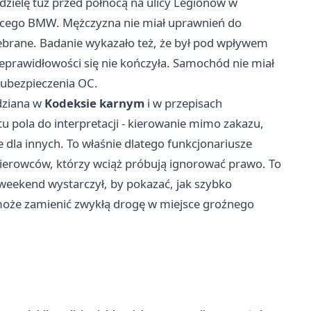
zielę tuż przed północą na ulicy Legionów w
ącego BMW. Mężczyzna nie miał uprawnień do
ebrane. Badanie wykazało też, że był pod wpływem
eprawidłowości się nie kończyła. Samochód nie miał
ubezpieczenia OC.
dziana w
Kodeksie karnym
i w przepisach
u pola do interpretacji - kierowanie mimo zakazu,
 dla innych. To właśnie dlatego funkcjonariusze
ierowców, którzy wciąż próbują ignorować prawo. To
 weekend wystarczył, by pokazać, jak szybko
może zamienić zwykłą drogę w miejsce groźnego