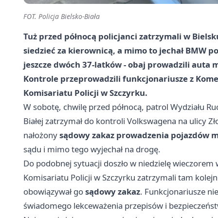
FOT. Policja Bielsko-Biała
Tuż przed północą policjanci zatrzymali w Bielsk
siedzieć za kierownicą, a mimo to jechał BMW
jeszcze dwóch 37-latków - obaj prowadzili aut
Kontrole przeprowadzili funkcjonariusze z Komend
Komisariatu Policji w Szczyrku.
W sobotę, chwilę przed północą, patrol Wydziału Ru
Białej zatrzymał do kontroli Volkswagena na ulicy Zł
nałożony
sądowy zakaz prowadzenia pojazdów 
sądu i mimo tego wyjechał na drogę.
Do podobnej sytuacji doszło w niedzielę wieczorem w 
Komisariatu Policji w Szczyrku zatrzymali tam kole
obowiązywał go
sądowy zakaz
. Funkcjonariusze nie
świadomego lekceważenia przepisów i bezpieczeńst