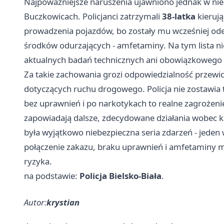
Najpoważniejsze naruszenia ujawniono jednak w nied
Buczkowicach. Policjanci zatrzymali
38-latka
kieruj
prowadzenia pojazdów, bo zostały mu wcześniej od
środków odurzających - amfetaminy. Na tym lista ni
aktualnych badań technicznych ani obowiązkowego 
Za takie zachowania grozi odpowiedzialność przewi
dotyczących ruchu drogowego. Policja nie zostawia t
bez uprawnień i po narkotykach to realne zagrożenie
zapowiadają dalsze, zdecydowane działania wobec k
była wyjątkowo niebezpieczna seria zdarzeń - jeden
połączenie zakazu, braku uprawnień i amfetaminy 
ryzyka.
na podstawie:
Policja Bielsko-Biała
.
Autor:
krystian