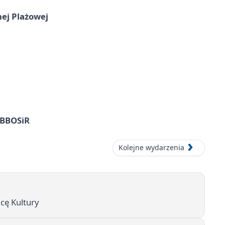
nej Plażowej
z BBOSiR
Kolejne wydarzenia
icę Kultury