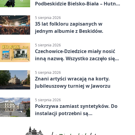
Podbeskidzie Bielsko-Biała – Hutnik
Kraków 2:0. Dwa gole K. Twardosza
w Dankowicach
5 sierpnia 2026
35 lat folkloru zapisanych w
jednym albumie z Beskidów.
5 sierpnia 2026
Czechowice-Dziedzice miały nosić
inną nazwę. Wszystko zaczęło się
od sporu
5 sierpnia 2026
Znani artyści wracają na korty.
Jubileuszowy turniej w Jaworzu
5 sierpnia 2026
Pokrzywa zamiast syntetyków. Do
instalacji potrzebni są
wolontariusze