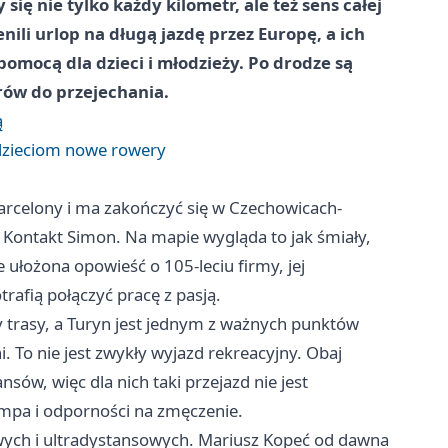
się nie tylko każdy kilometr, ale też sens całej
li urlop na długą jazdę przez Europę, a ich
omocą dla dzieci i młodzieży. Po drodze są
trów do przejechania.
ą
 dzieciom nowe rowery
arcelony i ma zakończyć się w Czechowicach-
my Kontakt Simon. Na mapie wygląda to jak śmiały,
e ułożona opowieść o 105-leciu firmy, jej
rafią połączyć pracę z pasją.
py trasy, a Turyn jest jednym z ważnych punktów
 To nie jest zwykły wyjazd rekreacyjny. Obaj
nsów, więc dla nich taki przejazd nie jest
mpa i odporności na zmęczenie.
wych i ultradystansowych. Mariusz Kopeć od dawna