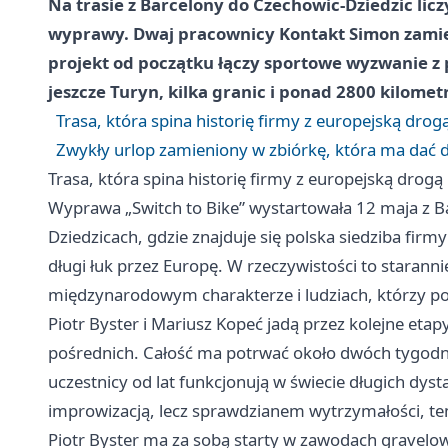
Na trasie z Barcelony do Czechowic-Dziedzic liczy 
wyprawy. Dwaj pracownicy Kontakt Simon zamieni
projekt od początku łączy sportowe wyzwanie z p
jeszcze Turyn, kilka granic i ponad 2800 kilome
Trasa, która spina historię firmy z europejską drog
Zwykły urlop zamieniony w zbiórkę, która ma dać
Trasa, która spina historię firmy z europejską drogą
Wyprawa „Switch to Bike” wystartowała 12 maja z B
Dziedzicach, gdzie znajduje się polska siedziba fir
długi łuk przez Europę. W rzeczywistości to staranni
międzynarodowym charakterze i ludziach, którzy pot
Piotr Byster i Mariusz Kopeć jadą przez kolejne eta
pośrednich. Całość ma potrwać około dwóch tygodni.
uczestnicy od lat funkcjonują w świecie długich dysta
improwizacją, lecz sprawdzianem wytrzymałości, te
Piotr Byster ma za sobą starty w zawodach gravelo