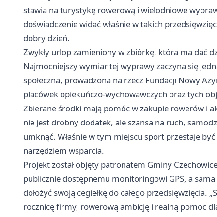
stawia na turystykę rowerową i wielodniowe wyprawy.
doświadczenie widać właśnie w takich przedsięwzięc
dobry dzień.
Zwykły urlop zamieniony w zbiórkę, która ma dać 
Najmocniejszy wymiar tej wyprawy zaczyna się jedna
społeczna, prowadzona na rzecz Fundacji Nowy Azymu
placówek opiekuńczo-wychowawczych oraz tych ob
Zbierane środki mają pomóc w zakupie rowerów i a
nie jest drobny dodatek, ale szansa na ruch, samodz
umknąć. Właśnie w tym miejscu sport przestaje być 
narzędziem wsparcia.
Projekt został objęty patronatem Gminy Czechowice-
publicznie dostępnemu monitoringowi GPS, a sama z
dołożyć swoją cegiełkę do całego przedsięwzięcia. „S
rocznicę firmy, rowerową ambicję i realną pomoc dl