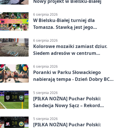
Nowy projekt w Bielsku-Białej
6 sierpnia 2026
W Bielsku-Białej turniej dla
Tomasza. Stawką jest jego
samodzielność
6 sierpnia 2026
Kolorowe mozaiki zamiast dziur.
Siedem adresów w centrum
Bielska-Białej
6 sierpnia 2026
Poranki w Parku Słowackiego
nabierają tempa - Dzień Dobry BCK
wraca
5 sierpnia 2026
[PIŁKA NOŻNA] Puchar Polski:
Sandecja Nowy Sącz – Rekord
Bielsko-Biała 3:0
5 sierpnia 2026
[PIŁKA NOŻNA] Puchar Polski: