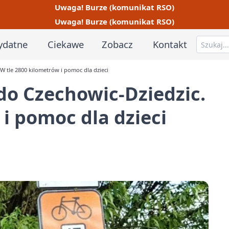
Uwaga! Burze (komunikat RSO)
Uwaga! Burze (komunikat RSO)
ydatne
Ciekawe
Zobacz
Kontakt
 tle 2800 kilometrów i pomoc dla dzieci
do Czechowic-Dziedzic.
i pomoc dla dzieci