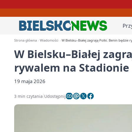
Prz
Strona główna
Wiadomości
W Bielsku–Białej zagrają Polki. Benin będzie 
W Bielsku–Białej zagra
rywalem na Stadionie
19 maja 2026
3 min czytania
Udostępnij