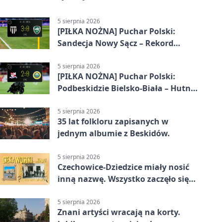
5 sierpnia 2026
[PIŁKA NOŻNA] Puchar Polski:
Sandecja Nowy Sącz – Rekord
Bielsko-Biała 3:0
5 sierpnia 2026
[PIŁKA NOŻNA] Puchar Polski:
Podbeskidzie Bielsko-Biała – Hutnik
Kraków 2:0. Dwa gole K. Twardosza
w Dankowicach
5 sierpnia 2026
35 lat folkloru zapisanych w
jednym albumie z Beskidów.
5 sierpnia 2026
Czechowice-Dziedzice miały nosić
inną nazwę. Wszystko zaczęło się
od sporu
5 sierpnia 2026
Znani artyści wracają na korty.