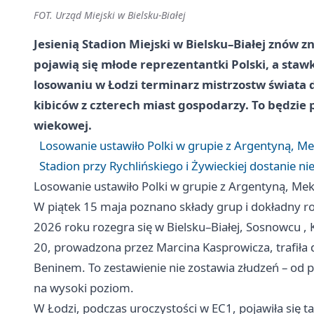
FOT. Urząd Miejski w Bielsku-Białej
Jesienią Stadion Miejski w Bielsku–Białej znów z
pojawią się młode reprezentantki Polski, a staw
losowaniu w Łodzi terminarz mistrzostw świata do
kibiców z czterech miast gospodarzy. To będzie p
wiekowej.
Losowanie ustawiło Polki w grupie z Argentyną, M
Stadion przy Rychlińskiego i Żywieckiej dostanie ni
Losowanie ustawiło Polki w grupie z Argentyną, Me
W piątek 15 maja poznano składy grup i dokładny ro
2026 roku rozegra się w Bielsku–Białej,
Sosnowcu
,
20, prowadzona przez Marcina Kasprowicza, trafiła
Beninem. To zestawienie nie zostawia złudzeń – od 
na wysoki poziom.
W Łodzi, podczas uroczystości w EC1, pojawiła się ta