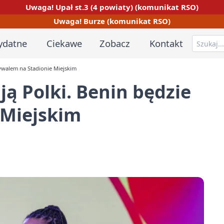
Uwaga! Upał st.3 (4 powiaty) (komunikat RSO)
Uwaga! Burze (komunikat RSO)
ydatne
Ciekawe
Zobacz
Kontakt
rywalem na Stadionie Miejskim
ją Polki. Benin będzie
 Miejskim