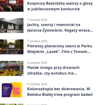
Książnica Beskidzka walczy o głosy
w jubileuszowym konkursie
7 sierpnia 2026
Jachty, szanty i memoriał na
Jeziorze Żywieckim. Regaty wracają
z tradycją
7 sierpnia 2026
Pierwszy plenerowy seans w Parku
Miejskim „Lasek”. Film z Tomem
Hanksem
6 sierpnia 2026
Płatek śniegu przy drzwiach
zdradza, czy autobus ma
klimatyzację
6 sierpnia 2026
Kolonoskopia bez skierowania. W
Bielsku-Białej trwa program badań