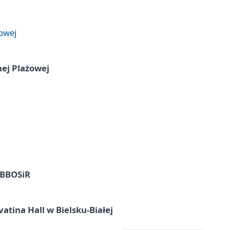
żowej
nej Plażowej
z BBOSiR
atina Hall w Bielsku-Białej