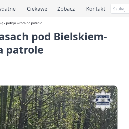
ydatne
Ciekawe
Zobacz
Kontakt
ą - policja wraca na patrole
asach pod Bielskiem-
a patrole