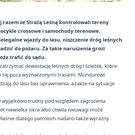
łej razem ze Strażą Leśną kontrolowali tereny
motocykle crossowe i samochody terenowe.
elegalne wjazdy do lasu, niszczenie dróg leśnych
dzić do pożaru. Za takie naruszenia grozi
oże trafić
do sądu
.
 zatrzymać dewastację leśnych dróg i ścieżek, które
ce się poza wyznaczonymi trasami. Mundurowi
żają do lasu bez uprawnienia, a także na sytuacje
był wyjątkowo trudny pod względem zagrożenia
t niewielka iskra albo chwila nieuwagi może
Właśnie dlatego patrolom nadano także wyraźny