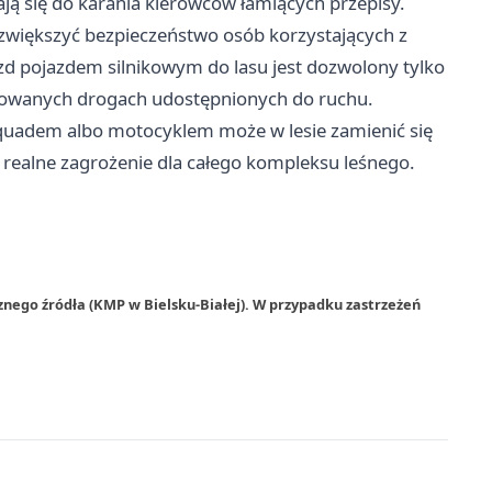
zają się do karania kierowców łamiących przepisy.
i zwiększyć bezpieczeństwo osób korzystających z
azd pojazdem silnikowym do lasu jest dozwolony tylko
kowanych drogach udostępnionych do ruchu.
a quadem albo motocyklem może w lesie zamienić się
 realne zagrożenie dla całego kompleksu leśnego.
znego źródła (KMP w Bielsku-Białej). W przypadku zastrzeżeń