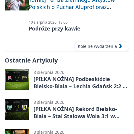
Polskich o Puchar Aluprof oraz
Deblowo-Mixtowy Turniej Tenisa o
Puchar Prezydenta Miasta Bielska-
10 sierpnia 2026, 18:00
Białej
Podróże przy kawie
Kolejne wydarzenia
Ostatnie Artykuły
8 sierpnia 2026
[PIŁKA NOŻNA] Podbeskidzie
Bielsko-Biała – Lechia Gdańsk 2:2 w
Betclic 1. lidze. Emocje do końca w
Bielsku-Białej
8 sierpnia 2026
[PIŁKA NOŻNA] Rekord Bielsko-
Biała – Stal Stalowa Wola 3:1 w
Betclic 2. lidze
8 sierpnia 2026