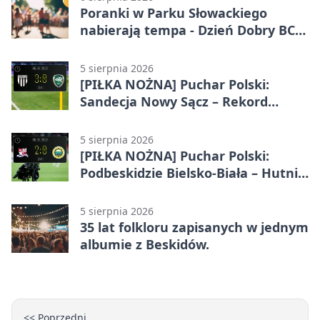
Poranki w Parku Słowackiego
nabierają tempa - Dzień Dobry BCK
wraca
5 sierpnia 2026
[PIŁKA NOŻNA] Puchar Polski:
Sandecja Nowy Sącz – Rekord
Bielsko-Biała 3:0
5 sierpnia 2026
[PIŁKA NOŻNA] Puchar Polski:
Podbeskidzie Bielsko-Biała – Hutnik
Kraków 2:0. Dwa gole K. Twardosza
w Dankowicach
5 sierpnia 2026
35 lat folkloru zapisanych w jednym
albumie z Beskidów.
<< Poprzedni