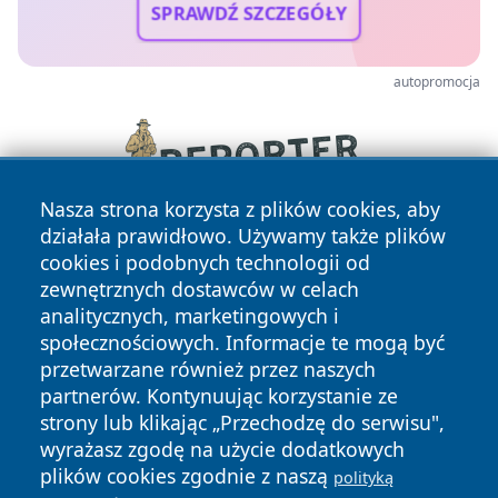
SPRAWDŹ SZCZEGÓŁY
autopromocja
Nasza strona korzysta z plików cookies, aby
działała prawidłowo. Używamy także plików
cookies i podobnych technologii od
zewnętrznych dostawców w celach
analitycznych, marketingowych i
społecznościowych. Informacje te mogą być
przetwarzane również przez naszych
Copyright © 2026 bielskonews.pl Wszystkie prawa
partnerów. Kontynuując korzystanie ze
zastrzeżone.
strony lub klikając „Przechodzę do serwisu",
wyrażasz zgodę na użycie dodatkowych
plików cookies zgodnie z naszą
polityką
Polityka
Polityka