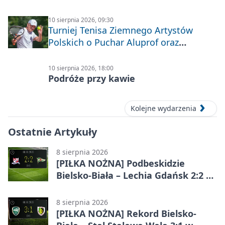
10 sierpnia 2026, 09:30
Turniej Tenisa Ziemnego Artystów
Polskich o Puchar Aluprof oraz
Deblowo-Mixtowy Turniej Tenisa o
Puchar Prezydenta Miasta Bielska-
10 sierpnia 2026, 18:00
Białej
Podróże przy kawie
Kolejne wydarzenia
Ostatnie Artykuły
8 sierpnia 2026
[PIŁKA NOŻNA] Podbeskidzie
Bielsko-Biała – Lechia Gdańsk 2:2 w
Betclic 1. lidze. Emocje do końca w
Bielsku-Białej
8 sierpnia 2026
[PIŁKA NOŻNA] Rekord Bielsko-