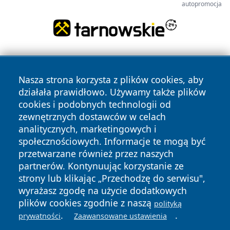
autopromocja
Nasza strona korzysta z plików cookies, aby
działała prawidłowo. Używamy także plików
cookies i podobnych technologii od
zewnętrznych dostawców w celach
Copyright © 2026 bielskonews.pl Wszystkie prawa
analitycznych, marketingowych i
zastrzeżone.
społecznościowych. Informacje te mogą być
przetwarzane również przez naszych
partnerów. Kontynuując korzystanie ze
Polityka
Polityka
News
Autorzy
strony lub klikając „Przechodzę do serwisu",
Prywatności
Cookies
wyrażasz zgodę na użycie dodatkowych
plików cookies zgodnie z naszą
polityką
.
.
prywatności
Zaawansowane ustawienia