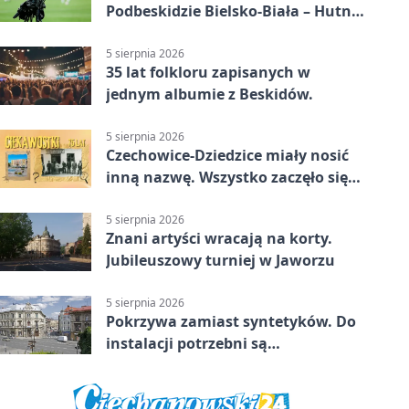
Podbeskidzie Bielsko-Biała – Hutnik
Kraków 2:0. Dwa gole K. Twardosza
w Dankowicach
5 sierpnia 2026
35 lat folkloru zapisanych w
jednym albumie z Beskidów.
5 sierpnia 2026
Czechowice-Dziedzice miały nosić
inną nazwę. Wszystko zaczęło się
od sporu
5 sierpnia 2026
Znani artyści wracają na korty.
Jubileuszowy turniej w Jaworzu
5 sierpnia 2026
Pokrzywa zamiast syntetyków. Do
instalacji potrzebni są
wolontariusze