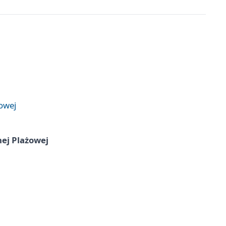
żowej
nej Plażowej