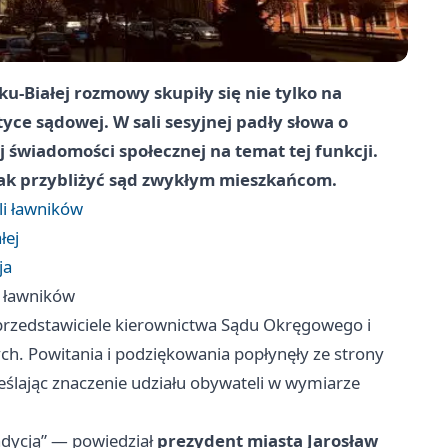
ku‑Białej rozmowy skupiły się nie tylko na
yce sądowej. W sali sesyjnej padły słowa o
j świadomości społecznej na temat tej funkcji.
jak przybliżyć sąd zwykłym mieszkańcom.
li ławników
łej
ja
i ławników
 przedstawiciele kierownictwa Sądu Okręgowego i
h. Powitania i podziękowania popłynęły ze strony
ślając znaczenie udziału obywateli w wymiarze
radycją” — powiedział
prezydent miasta Jarosław