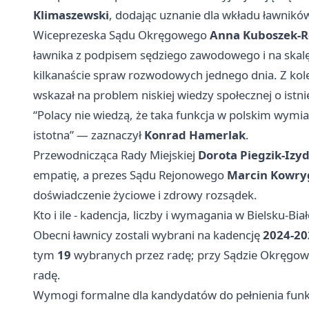
Klimaszewski
, dodając uznanie dla wkładu ławnikó
Wiceprezeska Sądu Okręgowego
Anna Kuboszek‑
ławnika z podpisem sędziego zawodowego i na skalę
kilkanaście spraw rozwodowych jednego dnia. Z kol
wskazał na problem niskiej wiedzy społecznej o istnien
“Polacy nie wiedzą, że taka funkcja w polskim wymiar
istotna” — zaznaczył
Konrad Hamerlak
.
Przewodnicząca Rady Miejskiej
Dorota Piegzik‑Izy
empatię, a prezes Sądu Rejonowego
Marcin Kowry
doświadczenie życiowe i zdrowy rozsądek.
Kto i ile - kadencja, liczby i wymagania w Bielsku‑Biał
Obecni ławnicy zostali wybrani na kadencję
2024-20
tym
19
wybranych przez radę; przy Sądzie Okręgo
radę.
Wymogi formalne dla kandydatów do pełnienia funk