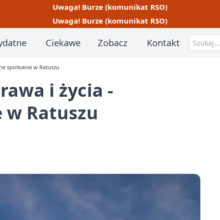
Uwaga! Burze (komunikat RSO)
Uwaga! Burze (komunikat RSO)
ydatne
Ciekawe
Zobacz
Kontakt
zne spotkanie w Ratuszu
rawa i życia -
 w Ratuszu