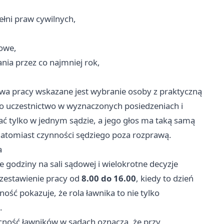
ełni praw cywilnych,
żowe,
ia przez co najmniej rok,
wa pracy wskazane jest wybranie osoby z praktyczną
to uczestnictwo w wyznaczonych posiedzeniach i
ć tylko w jednym sądzie, a jego głos ma taką samą
atomiast czynności sędziego poza rozprawą.
a
e godziny na sali sądowej i wielokrotne decyzje
zestawienie pracy od
8.00 do 16.00
, kiedy to dzień
ość pokazuje, że rola ławnika to nie tylko
.
cność ławników w sądach oznacza, że przy