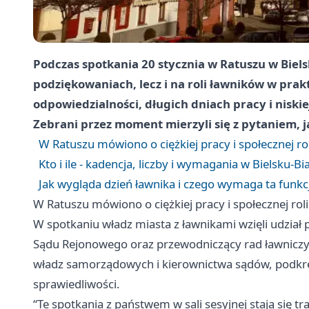
Podczas spotkania 20 stycznia w Ratuszu w Biels
podziękowaniach, lecz i na roli ławników w prakt
odpowiedzialności, długich dniach pracy i niskie
Zebrani przez moment mierzyli się z pytaniem, 
W Ratuszu mówiono o ciężkiej pracy i społecznej ro
Kto i ile - kadencja, liczby i wymagania w Bielsku‑Bia
Jak wygląda dzień ławnika i czego wymaga ta funkc
W Ratuszu mówiono o ciężkiej pracy i społecznej rol
W spotkaniu władz miasta z ławnikami wzięli udział
Sądu Rejonowego oraz przewodniczący rad ławniczyc
władz samorządowych i kierownictwa sądów, podkre
sprawiedliwości.
“Te spotkania z państwem w sali sesyjnej stają się t