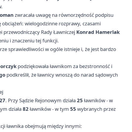
w.
Roman
zwracała uwagę na równorzędność podpisu
 obciążeń: wielogodzinne rozprawy, czasami
ei przewodniczący Rady Ławniczej
Konrad Hamerlak
iu i znaczeniu tej funkcji.
ze sprawiedliwości w ogóle istnieje i, że jest bardzo
dorczyk
podziękowała ławnikom za bezstronność i
go
podkreślił, że ławnicy wnoszą do narad sądowych
ej
27
. Przy Sądzie Rejonowym działa
25
ławników - w
wym działa
82
ławników - w tym
55
wybranych przez
cji ławnika obejmują między innymi: