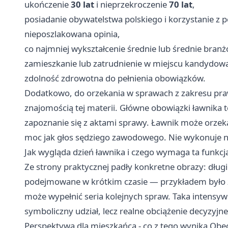
ukończenie
30 lat
i nieprzekroczenie
70 lat
,
posiadanie obywatelstwa polskiego i korzystanie z p
nieposzlakowana opinia,
co najmniej wykształcenie średnie lub średnie bran
zamieszkanie lub zatrudnienie w miejscu kandydowan
zdolność zdrowotna do pełnienia obowiązków.
Dodatkowo, do orzekania w sprawach z zakresu pra
znajomością tej materii. Główne obowiązki ławnika 
zapoznanie się z aktami sprawy. Ławnik może orzeka
moc jak głos sędziego zawodowego. Nie wykonuje n
Jak wygląda dzień ławnika i czego wymaga ta funkcj
Ze strony praktycznej padły konkretne obrazy: długi
podejmowane w krótkim czasie — przykładem było 
może wypełnić seria kolejnych spraw. Taka intensywn
symboliczny udział, lecz realne obciążenie decyzyjne
Perspektywa dla mieszkańca - co z tego wynika Obe