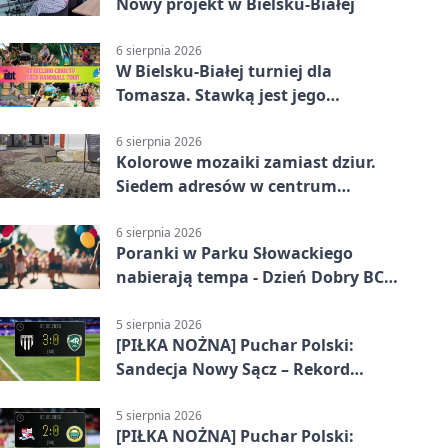
Nowy projekt w Bielsku-Białej
6 sierpnia 2026
W Bielsku-Białej turniej dla
Tomasza. Stawką jest jego
samodzielność
6 sierpnia 2026
Kolorowe mozaiki zamiast dziur.
Siedem adresów w centrum
Bielska-Białej
6 sierpnia 2026
Poranki w Parku Słowackiego
nabierają tempa - Dzień Dobry BCK
wraca
5 sierpnia 2026
[PIŁKA NOŻNA] Puchar Polski:
Sandecja Nowy Sącz – Rekord
Bielsko-Biała 3:0
5 sierpnia 2026
[PIŁKA NOŻNA] Puchar Polski: