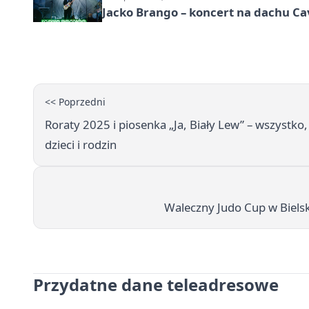
Jacko Brango – koncert na dachu Cav
<< Poprzedni
Roraty 2025 i piosenka „Ja, Biały Lew” – wszystko
dzieci i rodzin
Waleczny Judo Cup w Bielsk
Przydatne dane teleadresowe