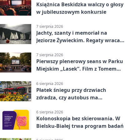
Książnica Beskidzka walczy o głosy
w jubileuszowym konkursie
7 sierpnia 2026
Jachty, szanty i memoriał na
Jeziorze Żywieckim. Regaty wracają
z tradycją
7 sierpnia 2026
Pierwszy plenerowy seans w Parku
Miejskim „Lasek”. Film z Tomem
Hanksem
6 sierpnia 2026
Płatek śniegu przy drzwiach
zdradza, czy autobus ma
klimatyzację
6 sierpnia 2026
Kolonoskopia bez skierowania. W
Bielsku-Białej trwa program badań