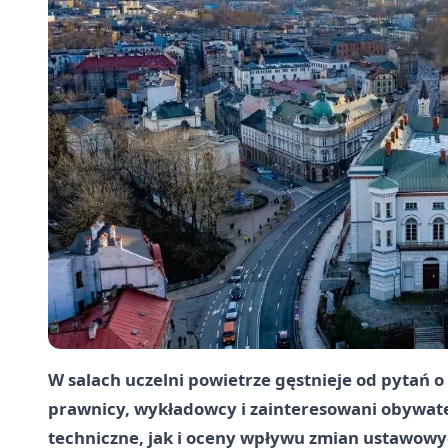
W salach uczelni powietrze gęstnieje od pytań o 
prawnicy, wykładowcy i zainteresowani obywat
techniczne, jak i oceny wpływu zmian ustawow