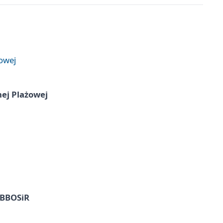
żowej
nej Plażowej
z BBOSiR