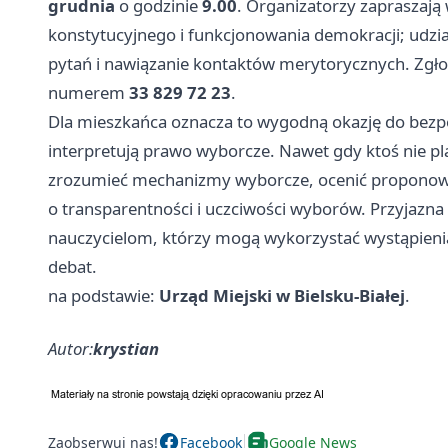
grudnia
o godzinie
9.00
. Organizatorzy zapraszaj
konstytucyjnego i funkcjonowania demokracji; udzia
pytań i nawiązanie kontaktów merytorycznych. Zgłos
numerem
33 829 72 23
.
Dla mieszkańca oznacza to wygodną okazję do bezpo
interpretują prawo wyborcze. Nawet gdy ktoś nie plan
zrozumieć mechanizmy wyborcze, ocenić proponowa
o transparentności i uczciwości wyborów. Przyjazna
nauczycielom, którzy mogą wykorzystać wystąpienia
debat.
na podstawie:
Urząd Miejski w Bielsku-Białej
.
Autor:
krystian
Zaobserwuj nas!
Facebook
Google News