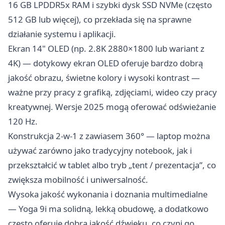
16 GB LPDDR5x RAM i szybki dysk SSD NVMe (często
512 GB lub więcej), co przekłada się na sprawne
działanie systemu i aplikacji.
Ekran 14" OLED (np. 2.8K 2880×1800 lub wariant z
4K) — dotykowy ekran OLED oferuje bardzo dobrą
jakość obrazu, świetne kolory i wysoki kontrast —
ważne przy pracy z grafiką, zdjęciami, wideo czy pracy
kreatywnej. Wersje 2025 mogą oferować odświeżanie
120 Hz.
Konstrukcja 2-w-1 z zawiasem 360° — laptop można
używać zarówno jako tradycyjny notebook, jak i
przekształcić w tablet albo tryb „tent / prezentacja”, co
zwiększa mobilność i uniwersalność.
Wysoka jakość wykonania i doznania multimedialne
— Yoga 9i ma solidną, lekką obudowę, a dodatkowo
często oferuje dobrą jakość dźwięku, co czyni go