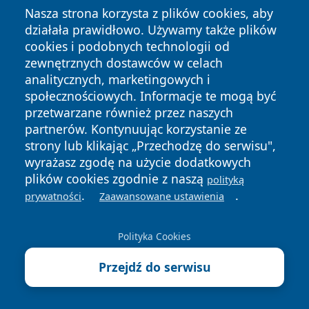
Nasza strona korzysta z plików cookies, aby
nabierają tempa - Dzień Dobry BCK
działała prawidłowo. Używamy także plików
wraca
cookies i podobnych technologii od
5 sierpnia 2026
zewnętrznych dostawców w celach
[PIŁKA NOŻNA] Puchar Polski:
analitycznych, marketingowych i
Sandecja Nowy Sącz – Rekord
społecznościowych. Informacje te mogą być
Bielsko-Biała 3:0
przetwarzane również przez naszych
5 sierpnia 2026
partnerów. Kontynuując korzystanie ze
[PIŁKA NOŻNA] Puchar Polski:
strony lub klikając „Przechodzę do serwisu",
Podbeskidzie Bielsko-Biała – Hutnik
wyrażasz zgodę na użycie dodatkowych
Kraków 2:0. Dwa gole K. Twardosza
plików cookies zgodnie z naszą
polityką
w Dankowicach
5 sierpnia 2026
.
.
prywatności
Zaawansowane ustawienia
35 lat folkloru zapisanych w jednym
albumie z Beskidów.
Polityka Cookies
5 sierpnia 2026
Przejdź do serwisu
Czechowice-Dziedzice miały nosić
inną nazwę. Wszystko zaczęło się
od sporu