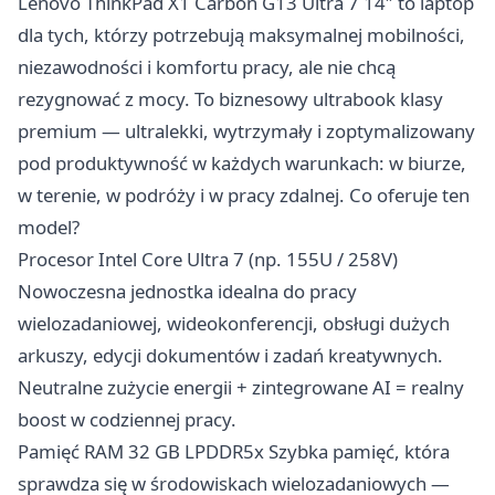
Lenovo ThinkPad X1 Carbon G13 Ultra 7 14″ to laptop
dla tych, którzy potrzebują maksymalnej mobilności,
niezawodności i komfortu pracy, ale nie chcą
rezygnować z mocy. To biznesowy ultrabook klasy
premium — ultralekki, wytrzymały i zoptymalizowany
pod produktywność w każdych warunkach: w biurze,
w terenie, w podróży i w pracy zdalnej. Co oferuje ten
model?
Procesor Intel Core Ultra 7 (np. 155U / 258V)
Nowoczesna jednostka idealna do pracy
wielozadaniowej, wideokonferencji, obsługi dużych
arkuszy, edycji dokumentów i zadań kreatywnych.
Neutralne zużycie energii + zintegrowane AI = realny
boost w codziennej pracy.
Pamięć RAM 32 GB LPDDR5x Szybka pamięć, która
sprawdza się w środowiskach wielozadaniowych —