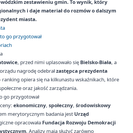
jewódzkim zestawieniu gmin. To wynik, który
ionalnych i daje materiał do rozmów o dalszym
ezydent miasta.
sta
kto go przygotował
riach
ta
atowice
, przed nimi uplasowało się
Bielsko‑Biała
, a
morządu nagrodę odebrał
zastępca prezydenta
- ranking opiera się na kilkunastu wskaźnikach, które
społeczne oraz jakość zarządzania.
to go przygotował
oceny:
ekonomiczny
,
społeczny
,
środowiskowy
rem merytorycznym badania jest
Urząd
ogiczne opracowała
Fundacja Rozwoju Demokracji
ystycznym
. Analizy mają służyć zarówno