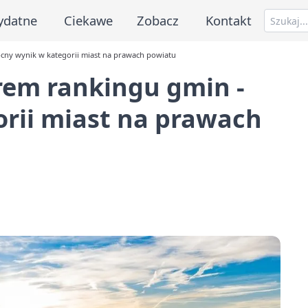
ydatne
Ciekawe
Zobacz
Kontakt
ocny wynik w kategorii miast na prawach powiatu
erem rankingu gmin -
rii miast na prawach