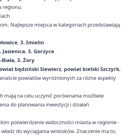
u regionu.
iach
im. Najlepsze miejsca w kategoriach przedstawiają
włowice
,
3. Imielin
. Jasienica
,
3. Gorzyce
o‑Biała
,
3. Żory
owiat będziński Siewierz
,
powiat bielski Szczyrk
,
ilkanaście powiatów wyróżnionych za różne aspekty
ch mają na celu uczynić porównania możliwie
ia do planowania inwestycji i działań
tkim potwierdzenie widoczności miasta w regionie -
ć władz do wyciągania wniosków. Znaczenie ma to,