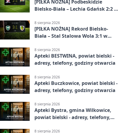
[PIŁKA NOŻNA] Podbeskidzie
Bielsko-Biała – Lechia Gdańsk 2:2 w
Betclic 1. lidze. Emocje do końca w
Bielsku-Białej
8 sierpnia 2026
[PIŁKA NOŻNA] Rekord Bielsko-
Biała – Stal Stalowa Wola 3:1 w
Betclic 2. lidze
8 sierpnia 2026
Apteki BESTWINA, powiat bielski -
adresy, telefony, godziny otwarcia
8 sierpnia 2026
Apteki Buczkowice, powiat bielski -
adresy, telefony, godziny otwarcia
8 sierpnia 2026
Apteki Bystra, gmina Wilkowice,
powiat bielski - adresy, telefony,
godziny otwarcia
8 sierpnia 2026