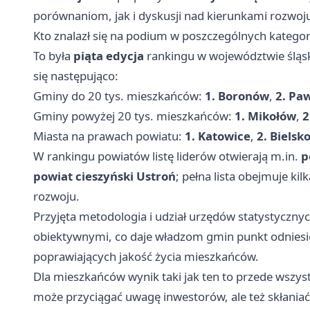
porównaniom, jak i dyskusji nad kierunkami rozwoj
Kto znalazł się na podium w poszczególnych kategor
To była
piąta edycja
rankingu w województwie śląsk
się następująco:
Gminy do 20 tys. mieszkańców:
1. Boronów
,
2. Pa
Gminy powyżej 20 tys. mieszkańców:
1. Mikołów
,
2
Miasta na prawach powiatu:
1. Katowice
,
2. Bielsk
W rankingu powiatów listę liderów otwierają m.in.
p
powiat cieszyński Ustroń
; pełna lista obejmuje k
rozwoju.
Przyjęta metodologia i udział urzędów statystyczny
obiektywnymi, co daje władzom gmin punkt odniesien
poprawiających jakość życia mieszkańców.
Dla mieszkańców wynik taki jak ten to przede wszys
może przyciągać uwagę inwestorów, ale też skłania