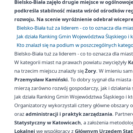
Bielsko‑Biała zajęło drugie miejsce w ogólnowo
podkreśla stabilność miasta wśród ośrodków reg
rozwoju. Na scenie wyróżnienie odebrał wicepr
Bielsko‑Biała tuż za liderem - co to oznacza dla mia
Jak działa Ranking Gmin Województwa Śląskiego i 
Kto znalazł się na podium w poszczególnych katego
Bielsko‑Biała tuż za liderem - co to oznacza dla mias
W kategorii miast na prawach powiatu zwyciężyły
K
na trzecim miejscu znalazły się
Żory
. W imieniu sa
Przemysław Kamiński
. To dobry sygnał dla miasta 
mierzą zarówno rozwój gospodarczy, jak i działania 
Jak działa Ranking Gmin Województwa Śląskiego i k
Organizatorzy wykorzystali cztery główne obszary 
oraz
administracji i praktyk zarządzania
. Partne
Statystyczny w Katowicach
, a założenia metodol
Lokalnej
we współpracy z
Głównym Urzędem Stat