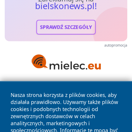
bielskonews.pl!
SPRAWDŹ SZCZEGÓŁY
autopromocja
Nasza strona korzysta z plików cookies, aby
działała prawidłowo. Używamy także plików
cookies i podobnych technologii od
zewnętrznych dostawców w celach
Copyright © 2026 bielskonews.pl Wszystkie prawa
analitycznych, marketingowych i
zastrzeżone.
społecznościowych. Informacje te mogą być