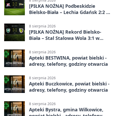
8 sierpnia 2026
[PIŁKA NOŻNA] Podbeskidzie
Bielsko-Biała – Lechia Gdańsk 2:2 w
Betclic 1. lidze. Emocje do końca w
Bielsku-Białej
8 sierpnia 2026
[PIŁKA NOŻNA] Rekord Bielsko-
Biała – Stal Stalowa Wola 3:1 w
Betclic 2. lidze
8 sierpnia 2026
Apteki BESTWINA, powiat bielski -
adresy, telefony, godziny otwarcia
8 sierpnia 2026
Apteki Buczkowice, powiat bielski -
adresy, telefony, godziny otwarcia
8 sierpnia 2026
Apteki Bystra, gmina Wilkowice,
powiat bielski - adresy, telefony,