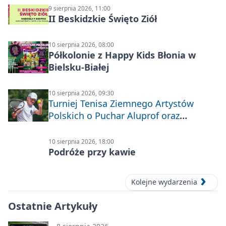
9 sierpnia 2026, 11:00
II Beskidzkie Święto Ziół
10 sierpnia 2026, 08:00
Półkolonie z Happy Kids Błonia w
Bielsku-Białej
10 sierpnia 2026, 09:30
Turniej Tenisa Ziemnego Artystów
Polskich o Puchar Aluprof oraz
Deblowo-Mixtowy Turniej Tenisa o
Puchar Prezydenta Miasta Bielska-
10 sierpnia 2026, 18:00
Białej
Podróże przy kawie
Kolejne wydarzenia
Ostatnie Artykuły