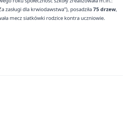
owego roku społeczność szkoły zrealizowała m.in.:
Za zasługi dla krwiodawstwa”), posadziła
75 drzew
,
wała mecz siatkówki rodzice kontra uczniowie.