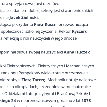
 która sprzyja rozwojowi uczniów.
, ale zadaniem dobrej szkoły jest stworzenie takich
dział
Jacek Zieliński
.
astępca prezydenta
Piotr Kucia
i przewodnicząca
 społeczności szkolnej życzenia. Rektor
Ryszard
ą refleksją o roli nauczycieli w jego drodze
wspominał słowa swojej nauczycielki
Anna Huczek
zkół Elektronicznych, Elektrycznych i Mechanicznych
w rankingu Perspektyw wielokrotnie otrzymywała
ie zdobyła
Złotą Tarczę
. Mechanik notuje najlepsze
polskich olimpiadach, szczególnie w mechatronice.
 z Oddziałami Integracyjnymi i Branżową Szkołę I
ckiego 24
w neorenesansowym gmachu z lat
1873–