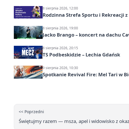
8 sierpnia 2026, 12:00
Rodzinna Strefa Sportu i Rekreacji 
8 sierpnia 2026, 19:00
Jacko Brango – koncert na dachu Cav
8 sierpnia 2026, 20:15
TS Podbeskidzie – Lechia Gdańsk
9 sierpnia 2026, 10:30
Spotkanie Revival Fire: Mel Tari w Bi
<< Poprzedni
Świętujmy razem — msza, apel i widowisko z okazj