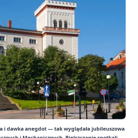
a i dawka anegdot — tak wyglądała jubileuszowa
cznych i Mechanicznych. Bielszczanie spotkali