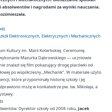
mi absolwentów i nagrodami za wyniki nauczania.
ozśmieszała.
adz
Szkół Elektronicznych, Elektrycznych i Mechanicznych
rum Kultury im. Marii Koterbskiej. Ceremonię
 wykonanie Mazurka Dąbrowskiego — uczniowie
ie znalazł się film pokazujący drogę placówki od
owej po współczesny „Mechanik”. W materiale użyto
ncji, które przypominały historię szkoły i jej
dprawiono mszę w konkatedrze pw. św. Mikołaja, a
wystawy.
dz
olwentów. Dyrektor szkoły od 2008 roku,
Jacek