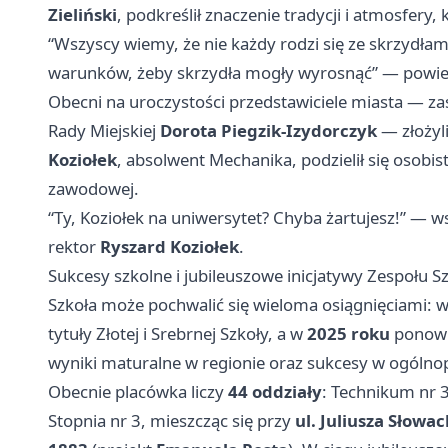
Zieliński
, podkreślił znaczenie tradycji i atmosfery,
“Wszyscy wiemy, że nie każdy rodzi się ze skrzydłami
warunków, żeby skrzydła mogły wyrosnąć” — powie
Obecni na uroczystości przedstawiciele miasta — z
Rady Miejskiej
Dorota Piegzik-Izydorczyk
— złożyli
Koziołek
, absolwent Mechanika, podzielił się osobist
zawodowej.
“Ty, Koziołek na uniwersytet? Chyba żartujesz!” — 
rektor
Ryszard Koziołek
.
Sukcesy szkolne i jubileuszowe inicjatywy Zespołu S
Szkoła może pochwalić się wieloma osiągnięciami: 
tytuły Złotej i Srebrnej Szkoły, a w
2025 roku
ponown
wyniki maturalne w regionie oraz sukcesy w ogólno
Obecnie placówka liczy
44 oddziały
: Technikum nr 3
Stopnia nr 3, mieszcząc się przy
ul. Juliusza Słowa