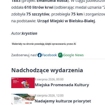
1883
(projekt
Emanuela Rosta
). W ciągu jubileusz
oddała
610 litrów krwi
(odbierając medal uznania “
zdobyła
75 szczytów
, przebiegła
75 km
i zorganizo
na podstawie:
Urząd Miejski w Bielsku-Białej
.
Autor:
krystian
Zaobserwuj nas!
Facebook
Google News
Nadchodzące wydarzenia
8 sierpnia 2026, 00:00
Miejska Promenada Kultury
8 sierpnia 2026, 12:00
Nadajemy kulturze priorytet