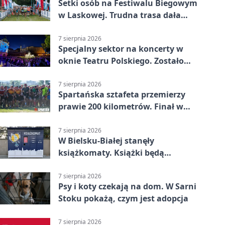
Setki osób na Festiwalu Biegowym
w Laskowej. Trudna trasa dała
zawodnikom w kość
7 sierpnia 2026
Specjalny sektor na koncerty w
oknie Teatru Polskiego. Zostało
kilka wejściówek
7 sierpnia 2026
Spartańska sztafeta przemierzy
prawie 200 kilometrów. Finał w
Bielsku-Białej
7 sierpnia 2026
W Bielsku-Białej stanęły
książkomaty. Książki będą
dostępne także poza biblioteką
7 sierpnia 2026
Psy i koty czekają na dom. W Sarni
Stoku pokażą, czym jest adopcja
7 sierpnia 2026