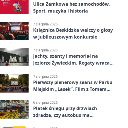
Ulica Zamkowa bez samochodów.
Sport, muzyka i historia
7 sierpnia 2026
Książnica Beskidzka walczy o głosy
w jubileuszowym konkursie
7 sierpnia 2026
Jachty, szanty i memoriał na
Jeziorze Żywieckim. Regaty wracają
z tradycją
7 sierpnia 2026
Pierwszy plenerowy seans w Parku
Miejskim „Lasek”. Film z Tomem
Hanksem
6 sierpnia 2026
Płatek śniegu przy drzwiach
zdradza, czy autobus ma
klimatyzację