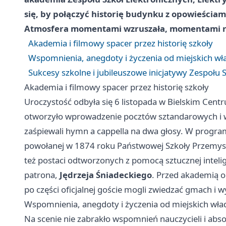
się, by połączyć historię budynku z opowieścia
Atmosfera momentami wzruszała, momentami r
Akademia i filmowy spacer przez historię szkoły
Wspomnienia, anegdoty i życzenia od miejskich wł
Sukcesy szkolne i jubileuszowe inicjatywy Zespołu 
Akademia i filmowy spacer przez historię szkoły
Uroczystość odbyła się 6 listopada w Bielskim Cent
otworzyło wprowadzenie pocztów sztandarowych i
zaśpiewali hymn a cappella na dwa głosy. W program
powołanej w 1874 roku Państwowej Szkoły Przemysł
też postaci odtworzonych z pomocą sztucznej intelige
patrona,
Jędrzeja Śniadeckiego
. Przed akademią o
po części oficjalnej goście mogli zwiedzać gmach i 
Wspomnienia, anegdoty i życzenia od miejskich wła
Na scenie nie zabrakło wspomnień nauczycieli i abs