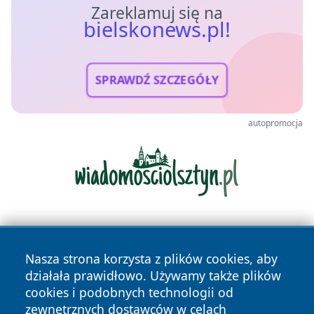
Zareklamuj się na
bielskonews.pl!
SPRAWDŹ SZCZEGÓŁY
autopromocja
Nasza strona korzysta z plików cookies, aby
działała prawidłowo. Używamy także plików
cookies i podobnych technologii od
zewnętrznych dostawców w celach
Copyright © 2026 bielskonews.pl Wszystkie prawa