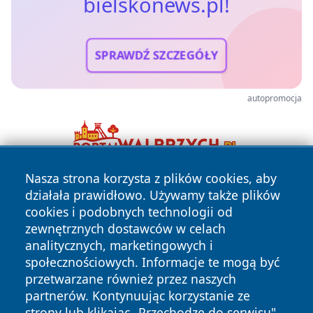
bielskonews.pl!
SPRAWDŹ SZCZEGÓŁY
autopromocja
Nasza strona korzysta z plików cookies, aby
działała prawidłowo. Używamy także plików
cookies i podobnych technologii od
zewnętrznych dostawców w celach
analitycznych, marketingowych i
społecznościowych. Informacje te mogą być
Copyright © 2026 bielskonews.pl Wszystkie prawa
przetwarzane również przez naszych
zastrzeżone.
partnerów. Kontynuując korzystanie ze
strony lub klikając „Przechodzę do serwisu",