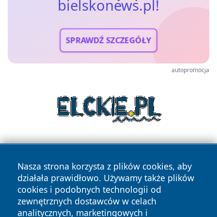
bielskonews.pl!
SPRAWDŹ SZCZEGÓŁY
autopromocja
Nasza strona korzysta z plików cookies, aby
działała prawidłowo. Używamy także plików
cookies i podobnych technologii od
zewnętrznych dostawców w celach
Copyright © 2026 bielskonews.pl Wszystkie prawa
analitycznych, marketingowych i
zastrzeżone.