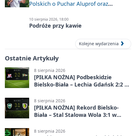
Polskich o Puchar Aluprof oraz
Deblowo-Mixtowy Turniej Tenisa o
Puchar Prezydenta Miasta Bielska-
10 sierpnia 2026, 18:00
Białej
Podróże przy kawie
Kolejne wydarzenia
Ostatnie Artykuły
8 sierpnia 2026
[PIŁKA NOŻNA] Podbeskidzie
Bielsko-Biała – Lechia Gdańsk 2:2 w
Betclic 1. lidze. Emocje do końca w
Bielsku-Białej
8 sierpnia 2026
[PIŁKA NOŻNA] Rekord Bielsko-
Biała – Stal Stalowa Wola 3:1 w
Betclic 2. lidze
8 sierpnia 2026