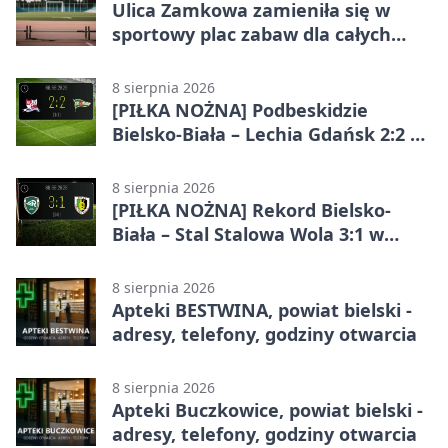
Ulica Zamkowa zamieniła się w
sportowy plac zabaw dla całych
rodzin
8 sierpnia 2026
[PIŁKA NOŻNA] Podbeskidzie
Bielsko-Biała – Lechia Gdańsk 2:2 w
Betclic 1. lidze. Emocje do końca w
Bielsku-Białej
8 sierpnia 2026
[PIŁKA NOŻNA] Rekord Bielsko-
Biała – Stal Stalowa Wola 3:1 w
Betclic 2. lidze
8 sierpnia 2026
Apteki BESTWINA, powiat bielski -
adresy, telefony, godziny otwarcia
8 sierpnia 2026
Apteki Buczkowice, powiat bielski -
adresy, telefony, godziny otwarcia