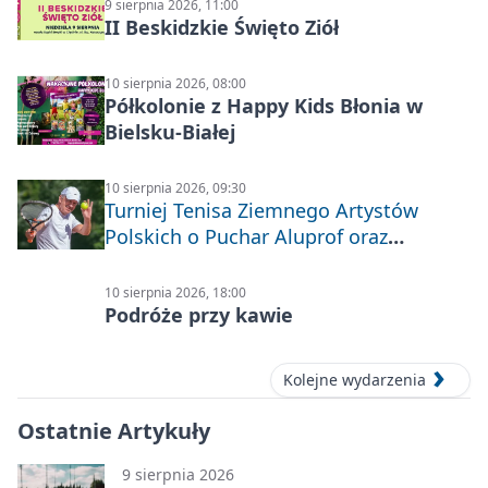
9 sierpnia 2026, 11:00
II Beskidzkie Święto Ziół
10 sierpnia 2026, 08:00
Półkolonie z Happy Kids Błonia w
Bielsku-Białej
10 sierpnia 2026, 09:30
Turniej Tenisa Ziemnego Artystów
Polskich o Puchar Aluprof oraz
Deblowo-Mixtowy Turniej Tenisa o
Puchar Prezydenta Miasta Bielska-
10 sierpnia 2026, 18:00
Białej
Podróże przy kawie
Kolejne wydarzenia
Ostatnie Artykuły
9 sierpnia 2026