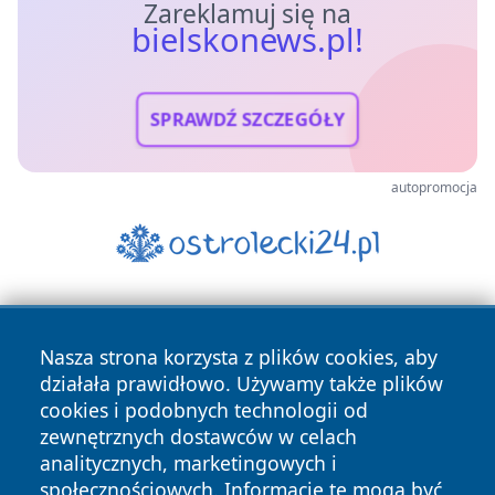
Zareklamuj się na
bielskonews.pl!
SPRAWDŹ SZCZEGÓŁY
autopromocja
Nasza strona korzysta z plików cookies, aby
działała prawidłowo. Używamy także plików
cookies i podobnych technologii od
zewnętrznych dostawców w celach
Copyright © 2026 bielskonews.pl Wszystkie prawa
analitycznych, marketingowych i
zastrzeżone.
społecznościowych. Informacje te mogą być