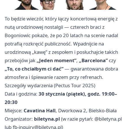
To będzie wieczór, który łączy koncertową energię z
nutą urodzinowej nostalgii — czterech braci z
Bogoniowic pokaże, że po 20 latach na scenie nadal
potrafią rozkręcić publiczność. Wpadnijcie na
urodzinową „kawę” z zespołem i posłuchajcie takich
przebojów jak
„Jeden moment”
,
„Barcelona”
czy
„To, co chciałbym ci dać”
— gwarantowana dobra
atmosfera i śpiewanie razem przy refrenach.
Szczegóły wydarzenia (Pectus Tour 2025)
Data i godzina:
30 stycznia (piątek), godz. 19:00–
20:30
Miejsce:
Cavatina Hall
, Dworkowa 2, Bielsko-Biała
Organizator:
biletyna.pl
(w razie pytań: @biletyna.pl
lub
fb-inquiry@biletyna.pl
)