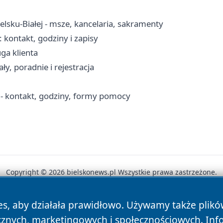
elsku-Białej - msze, kancelaria, sakramenty
: kontakt, godziny i zapisy
uga klienta
ły, poradnie i rejestracja
 - kontakt, godziny, formy pomocy
Copyright © 2026 bielskonews.pl Wszystkie prawa zastrzeżone.
es, aby działała prawidłowo. Używamy także plik
News
Autorzy
Polityka Prywatności
Polityka Cookie
cznych, marketingowych i społecznościowych. Inf