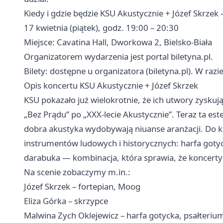
Kiedy i gdzie będzie KSU Akustycznie + Józef Skrzek 
17 kwietnia (piątek), godz. 19:00 – 20:30
Miejsce: Cavatina Hall, Dworkowa 2, Bielsko-Biała
Organizatorem wydarzenia jest portal biletyna.pl.
Bilety: dostępne u organizatora (biletyna.pl). W razi
Opis koncertu KSU Akustycznie + Józef Skrzek
KSU pokazało już wielokrotnie, że ich utwory zysku
„Bez Prądu” po „XXX-lecie Akustycznie”. Teraz ta este
dobra akustyka wydobywają niuanse aranżacji. Do 
instrumentów ludowych i historycznych: harfa gotyck
darabuka — kombinacja, która sprawia, że koncert
Na scenie zobaczymy m.in.:
Józef Skrzek – fortepian, Moog
Eliza Górka – skrzypce
Malwina Zych Oklejewicz – harfa gotycka, psałteriu