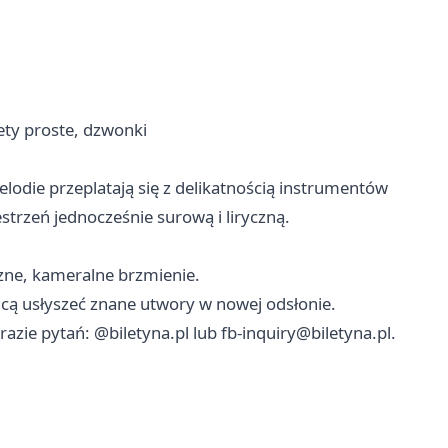
lety proste, dzwonki
odie przeplatają się z delikatnością instrumentów
strzeń jednocześnie surową i liryczną.
czne, kameralne brzmienie.
hcą usłyszeć znane utwory w nowej odsłonie.
razie pytań: @biletyna.pl lub
fb-inquiry@biletyna.pl
.