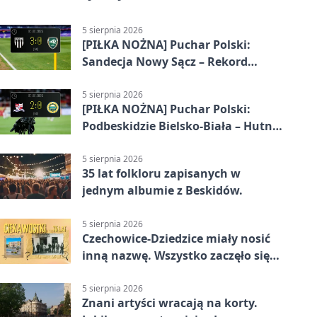
5 sierpnia 2026
[PIŁKA NOŻNA] Puchar Polski:
Sandecja Nowy Sącz – Rekord
Bielsko-Biała 3:0
5 sierpnia 2026
[PIŁKA NOŻNA] Puchar Polski:
Podbeskidzie Bielsko-Biała – Hutnik
Kraków 2:0. Dwa gole K. Twardosza
w Dankowicach
5 sierpnia 2026
35 lat folkloru zapisanych w
jednym albumie z Beskidów.
5 sierpnia 2026
Czechowice-Dziedzice miały nosić
inną nazwę. Wszystko zaczęło się
od sporu
5 sierpnia 2026
Znani artyści wracają na korty.