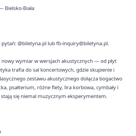
— Bielsko-Biała
e pytań: @biletyna.pl lub
fb-inquiry@biletyna.pl
.
ją nowy wymiar w wersjach akustycznych — od płyt
tyka trafia do sal koncertowych, gdzie skupienie i
klasycznego zestawu akustycznego dołącza bogactwo
a, psałterium, różne flety, lira korbowa, cymbały i
y stają się niemal muzycznym eksperymentem.
m