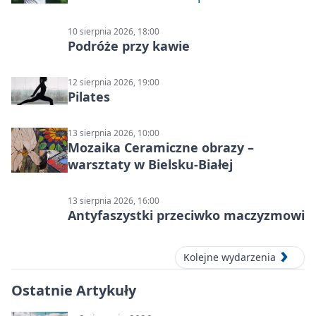
Deblowo-Mixtowy Turniej Tenisa o
Puchar Prezydenta Miasta Bielska-
10 sierpnia 2026, 18:00
Białej
Podróże przy kawie
12 sierpnia 2026, 19:00
Pilates
13 sierpnia 2026, 10:00
Mozaika Ceramiczne obrazy –
warsztaty w Bielsku-Białej
13 sierpnia 2026, 16:00
Antyfaszystki przeciwko maczyzmowi
Kolejne wydarzenia
Ostatnie Artykuły