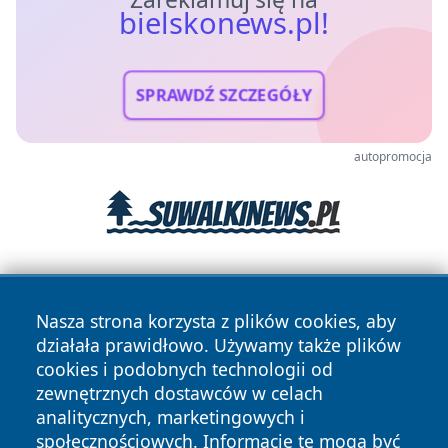
bielskonews.pl!
SPRAWDŹ SZCZEGÓŁY
autopromocja
Nasza strona korzysta z plików cookies, aby
działała prawidłowo. Używamy także plików
cookies i podobnych technologii od
zewnętrznych dostawców w celach
Copyright © 2026 bielskonews.pl Wszystkie prawa
analitycznych, marketingowych i
zastrzeżone.
społecznościowych. Informacje te mogą być