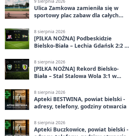
9 sierpnia 2026
Ulica Zamkowa zamieniła się w
sportowy plac zabaw dla całych
rodzin
8 sierpnia 2026
[PIŁKA NOŻNA] Podbeskidzie
Bielsko-Biała – Lechia Gdańsk 2:2 w
Betclic 1. lidze. Emocje do końca w
Bielsku-Białej
8 sierpnia 2026
[PIŁKA NOŻNA] Rekord Bielsko-
Biała – Stal Stalowa Wola 3:1 w
Betclic 2. lidze
8 sierpnia 2026
Apteki BESTWINA, powiat bielski -
adresy, telefony, godziny otwarcia
8 sierpnia 2026
Apteki Buczkowice, powiat bielski -